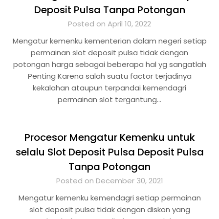
Deposit Pulsa Tanpa Potongan
Posted on April 10, 2022
Mengatur kemenku kementerian dalam negeri setiap
permainan slot deposit pulsa tidak dengan
potongan harga sebagai beberapa hal yg sangatlah
Penting Karena salah suatu factor terjadinya
kekalahan ataupun terpandai kemendagri
permainan slot tergantung…
Procesor Mengatur Kemenku untuk
selalu Slot Deposit Pulsa Deposit Pulsa
Tanpa Potongan
Posted on December 30, 2021
Mengatur kemenku kemendagri setiap permainan
slot deposit pulsa tidak dengan diskon yang