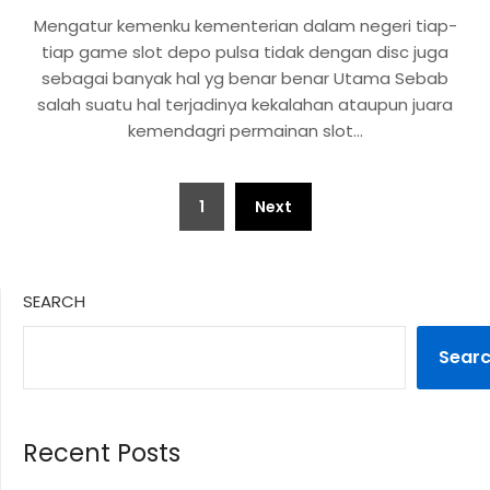
Mengatur kemenku kementerian dalam negeri tiap-
tiap game slot depo pulsa tidak dengan disc juga
sebagai banyak hal yg benar benar Utama Sebab
salah suatu hal terjadinya kekalahan ataupun juara
kemendagri permainan slot…
Posts
1
Next
pagination
SEARCH
Sear
Recent Posts