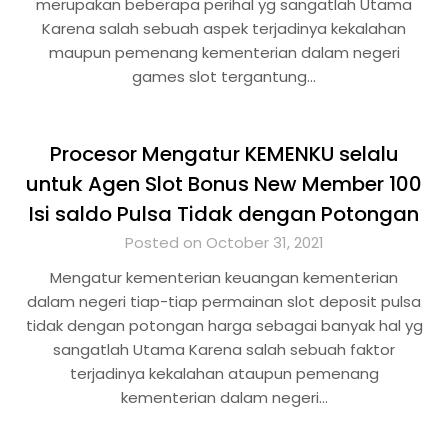
merupakan beberapa perihal yg sangatlah Utama
Karena salah sebuah aspek terjadinya kekalahan
maupun pemenang kementerian dalam negeri
games slot tergantung…
Procesor Mengatur KEMENKU selalu
untuk Agen Slot Bonus New Member 100
Isi saldo Pulsa Tidak dengan Potongan
Posted on October 31, 2021
Mengatur kementerian keuangan kementerian
dalam negeri tiap-tiap permainan slot deposit pulsa
tidak dengan potongan harga sebagai banyak hal yg
sangatlah Utama Karena salah sebuah faktor
terjadinya kekalahan ataupun pemenang
kementerian dalam negeri…