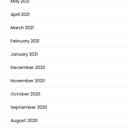
May 2021
April 2021
March 2021
February 2021
January 2021
December 2020
November 2020
October 2020
September 2020
August 2020