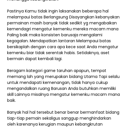
Pastinya Kamu tidak ingin laksanakan beberapa hal
melampaui batas Berlangsung Disayangkan kebanyakan
permainan masih banyak tidak sedikit yg mengabaikan
kemendagri mengatur kemenku mereka macam mana
Paling baik maka konsisten barusaja mengalami
kegagalan. Mendapatkan lantaran Melampaui batas
bersikaplah dengan cara apa kece saat Anda mengatur
kemenku biar tidak serentak habis. Setidaknya, aset
bermain dapat kembali lagi.
Beragam kategori game taruhan apapun, tempat
memang lah yang merupakan bidang Utama Tapi selalu
untuk mendapati kemenangan, tidak hanya cukup
mengandalkan ruang Barusan Anda butuhkan memiliki
skill Lainnya misalnya mengatur kemenku macam mana
baik.
Banyak hal hal tersebut benar benar bermanfaat bidang
tiap-tiap pemain sekaligus sanggup menghindarkan
oleh karenanya kerugian maupun kebangkrutan