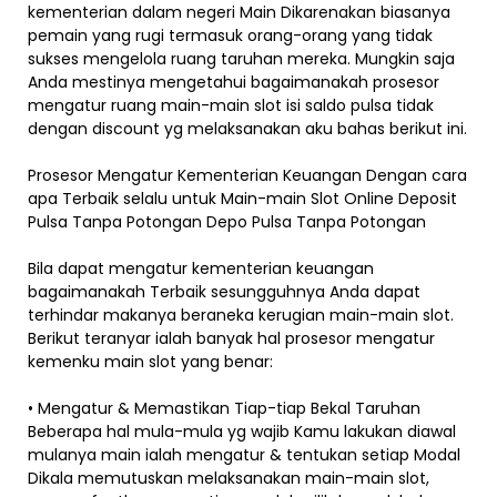
kementerian dalam negeri Main Dikarenakan biasanya
pemain yang rugi termasuk orang-orang yang tidak
sukses mengelola ruang taruhan mereka. Mungkin saja
Anda mestinya mengetahui bagaimanakah prosesor
mengatur ruang main-main slot isi saldo pulsa tidak
dengan discount yg melaksanakan aku bahas berikut ini.
Prosesor Mengatur Kementerian Keuangan Dengan cara
apa Terbaik selalu untuk Main-main Slot Online Deposit
Pulsa Tanpa Potongan Depo Pulsa Tanpa Potongan
Bila dapat mengatur kementerian keuangan
bagaimanakah Terbaik sesungguhnya Anda dapat
terhindar makanya beraneka kerugian main-main slot.
Berikut teranyar ialah banyak hal prosesor mengatur
kemenku main slot yang benar:
• Mengatur & Memastikan Tiap-tiap Bekal Taruhan
Beberapa hal mula-mula yg wajib Kamu lakukan diawal
mulanya main ialah mengatur & tentukan setiap Modal
Dikala memutuskan melaksanakan main-main slot,