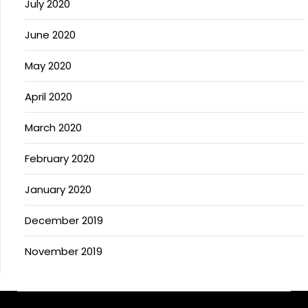
July 2020
June 2020
May 2020
April 2020
March 2020
February 2020
January 2020
December 2019
November 2019