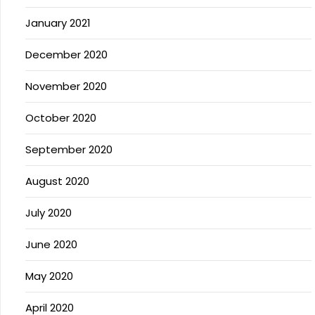
January 2021
December 2020
November 2020
October 2020
September 2020
August 2020
July 2020
June 2020
May 2020
April 2020