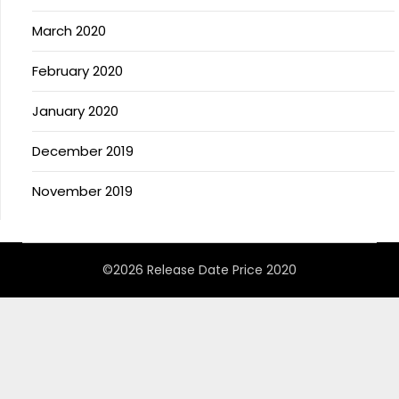
March 2020
February 2020
January 2020
December 2019
November 2019
©2026 Release Date Price 2020