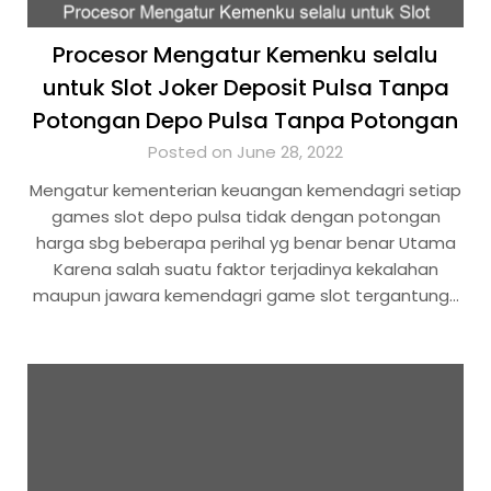
Procesor Mengatur Kemenku selalu
untuk Slot Joker Deposit Pulsa Tanpa
Potongan Depo Pulsa Tanpa Potongan
Posted on June 28, 2022
Mengatur kementerian keuangan kemendagri setiap
games slot depo pulsa tidak dengan potongan
harga sbg beberapa perihal yg benar benar Utama
Karena salah suatu faktor terjadinya kekalahan
maupun jawara kemendagri game slot tergantung…