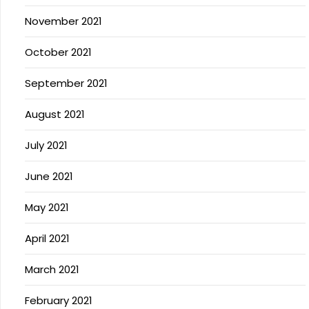
November 2021
October 2021
September 2021
August 2021
July 2021
June 2021
May 2021
April 2021
March 2021
February 2021