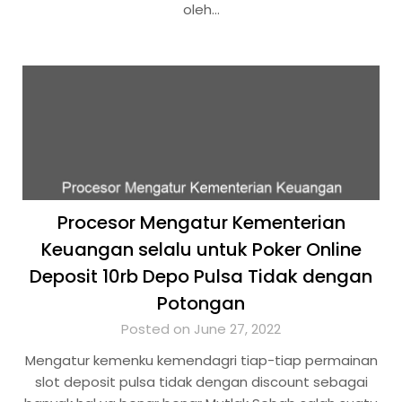
oleh…
Procesor Mengatur Kementerian
Keuangan selalu untuk Poker Online
Deposit 10rb Depo Pulsa Tidak dengan
Potongan
Posted on June 27, 2022
Mengatur kemenku kemendagri tiap-tiap permainan
slot deposit pulsa tidak dengan discount sebagai