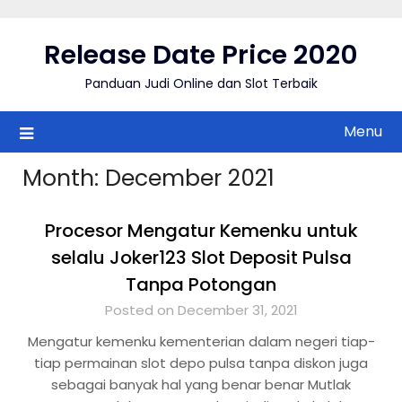
Skip
to
Release Date Price 2020
content
Panduan Judi Online dan Slot Terbaik
Menu
Month:
December 2021
Procesor Mengatur Kemenku untuk
selalu Joker123 Slot Deposit Pulsa
Tanpa Potongan
Posted on December 31, 2021
Mengatur kemenku kementerian dalam negeri tiap-
tiap permainan slot depo pulsa tanpa diskon juga
sebagai banyak hal yang benar benar Mutlak