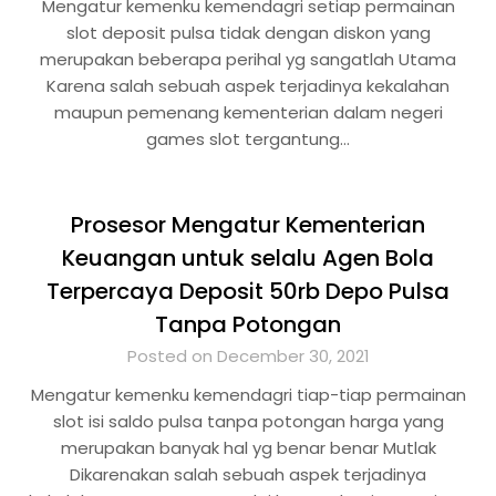
Mengatur kemenku kemendagri setiap permainan
slot deposit pulsa tidak dengan diskon yang
merupakan beberapa perihal yg sangatlah Utama
Karena salah sebuah aspek terjadinya kekalahan
maupun pemenang kementerian dalam negeri
games slot tergantung…
Prosesor Mengatur Kementerian
Keuangan untuk selalu Agen Bola
Terpercaya Deposit 50rb Depo Pulsa
Tanpa Potongan
Posted on December 30, 2021
Mengatur kemenku kemendagri tiap-tiap permainan
slot isi saldo pulsa tanpa potongan harga yang
merupakan banyak hal yg benar benar Mutlak
Dikarenakan salah sebuah aspek terjadinya