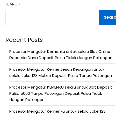
SEARCH
Sear
Recent Posts
Procesor Mengatur Kemenku untuk selalu Slot Online
Depo Via Dana Deposit Pulsa Tidak dengan Potongan
Prosesor Mengatur Kementerian Keuangan untuk
selalu Joker123 Mobile Deposit Pulsa Tanpa Potongan
Procesor Mengatur KEMENKU selalu untuk Slot Deposit
Pulsa 5000 Tanpa Potongan Deposit Pulsa Tidak
dengan Potongan
Prosesor Mengatur Kemenku untuk selalu Joker123