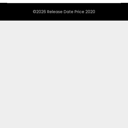
©2026 Release Date Price 2020