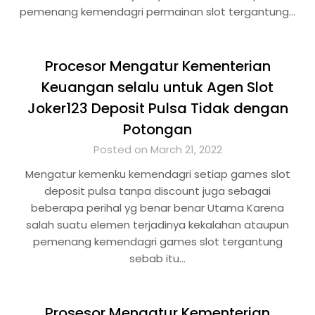
pemenang kemendagri permainan slot tergantung…
Procesor Mengatur Kementerian
Keuangan selalu untuk Agen Slot
Joker123 Deposit Pulsa Tidak dengan
Potongan
Posted on March 21, 2022
Mengatur kemenku kemendagri setiap games slot
deposit pulsa tanpa discount juga sebagai
beberapa perihal yg benar benar Utama Karena
salah suatu elemen terjadinya kekalahan ataupun
pemenang kemendagri games slot tergantung
sebab itu…
Prosesor Mengatur Kementerian