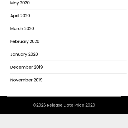
May 2020
April 2020
March 2020
February 2020
January 2020
December 2019
November 2019
©2026 Release Date Price 2020