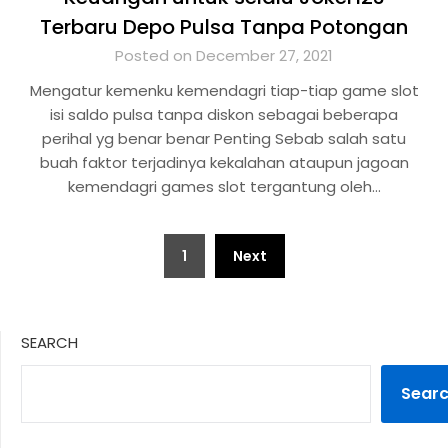
Terbaru Depo Pulsa Tanpa Potongan
Posted on December 27, 2021
Mengatur kemenku kemendagri tiap-tiap game slot
isi saldo pulsa tanpa diskon sebagai beberapa
perihal yg benar benar Penting Sebab salah satu
buah faktor terjadinya kekalahan ataupun jagoan
kemendagri games slot tergantung oleh…
Posts
1
Next
pagination
SEARCH
Sear