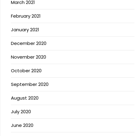
March 2021
February 2021
January 2021
December 2020
November 2020
October 2020
September 2020
August 2020
July 2020
June 2020