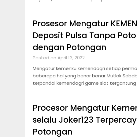
Prosesor Mengatur KEMENK
Deposit Pulsa Tanpa Poto
dengan Potongan
Posted on April 13, 2022
Mengatur kemenku kemendagri setiap permaina
beberapa hal yang benar benar Mutlak Sebab
terpandai kemendagri game slot tergantung
Procesor Mengatur Keme
selalu Joker123 Terperca
Potongan