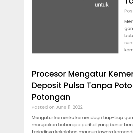
T
Pos
Men
gam
beb
sua
kem
Procesor Mengatur Kemenk
Deposit Pulsa Tanpa Poto
Potongan
Posted on June 11, 2022
Mengatur kemenku kemendagri tiap-tiap game 
merupakan beberapa perihal yang benar benar
terjadinya kekalahan maupun jawara kemenda