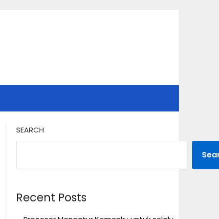
SEARCH
Sea
Recent Posts