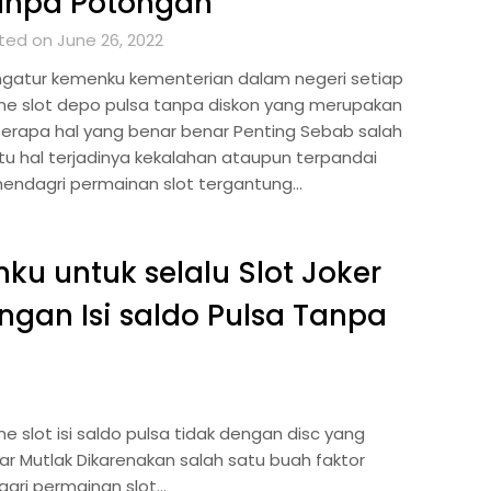
anpa Potongan
ted on June 26, 2022
gatur kemenku kementerian dalam negeri setiap
e slot depo pulsa tanpa diskon yang merupakan
erapa hal yang benar benar Penting Sebab salah
tu hal terjadinya kekalahan ataupun terpandai
endagri permainan slot tergantung…
u untuk selalu Slot Joker
ngan Isi saldo Pulsa Tanpa
slot isi saldo pulsa tidak dengan disc yang
 Mutlak Dikarenakan salah satu buah faktor
gri permainan slot…