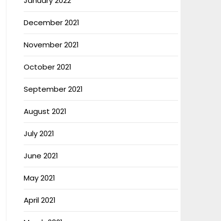
January 2022
December 2021
November 2021
October 2021
September 2021
August 2021
July 2021
June 2021
May 2021
April 2021