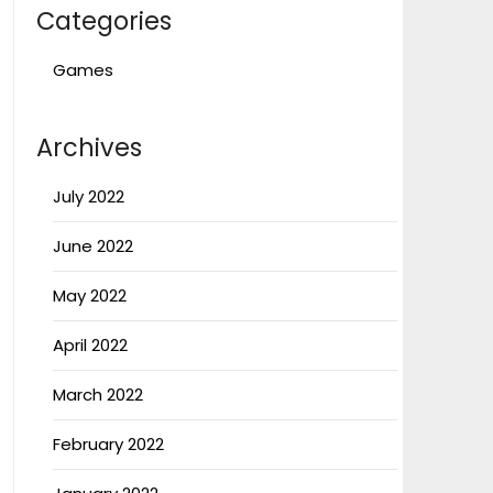
Categories
Games
Archives
July 2022
June 2022
May 2022
April 2022
March 2022
February 2022