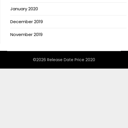
January 2020
December 2019
November 2019
©2026 Release Date Price 2020