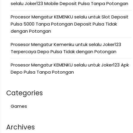
selalu Joker123 Mobile Deposit Pulsa Tanpa Potongan
Procesor Mengatur KEMENKU selalu untuk Slot Deposit
Pulsa 5000 Tanpa Potongan Deposit Pulsa Tidak
dengan Potongan
Prosesor Mengatur Kemenku untuk selalu Joker123
Terpercaya Depo Pulsa Tidak dengan Potongan
Prosesor Mengatur KEMENKU selalu untuk Joker123 Apk
Depo Pulsa Tanpa Potongan
Categories
Games
Archives