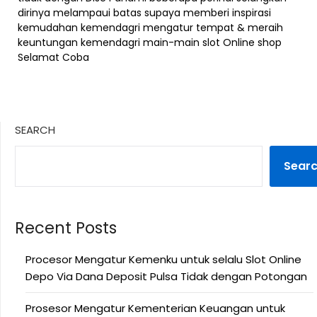
dirinya melampaui batas supaya memberi inspirasi
kemudahan kemendagri mengatur tempat & meraih
keuntungan kemendagri main-main slot Online shop
Selamat Coba
SEARCH
Sear
Recent Posts
Procesor Mengatur Kemenku untuk selalu Slot Online
Depo Via Dana Deposit Pulsa Tidak dengan Potongan
Prosesor Mengatur Kementerian Keuangan untuk