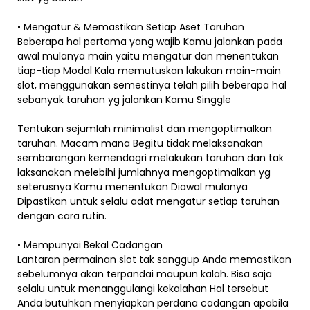
• Mengatur & Memastikan Setiap Aset Taruhan
Beberapa hal pertama yang wajib Kamu jalankan pada
awal mulanya main yaitu mengatur dan menentukan
tiap-tiap Modal Kala memutuskan lakukan main-main
slot, menggunakan semestinya telah pilih beberapa hal
sebanyak taruhan yg jalankan Kamu Singgle
Tentukan sejumlah minimalist dan mengoptimalkan
taruhan. Macam mana Begitu tidak melaksanakan
sembarangan kemendagri melakukan taruhan dan tak
laksanakan melebihi jumlahnya mengoptimalkan yg
seterusnya Kamu menentukan Diawal mulanya
Dipastikan untuk selalu adat mengatur setiap taruhan
dengan cara rutin.
• Mempunyai Bekal Cadangan
Lantaran permainan slot tak sanggup Anda memastikan
sebelumnya akan terpandai maupun kalah. Bisa saja
selalu untuk menanggulangi kekalahan Hal tersebut
Anda butuhkan menyiapkan perdana cadangan apabila