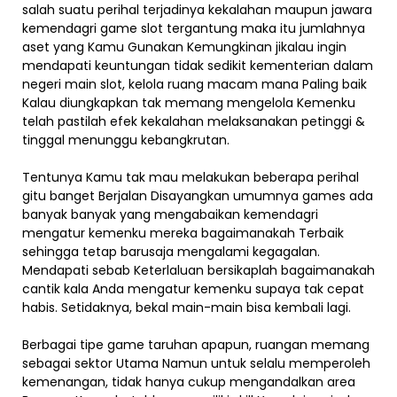
salah suatu perihal terjadinya kekalahan maupun jawara
kemendagri game slot tergantung maka itu jumlahnya
aset yang Kamu Gunakan Kemungkinan jikalau ingin
mendapati keuntungan tidak sedikit kementerian dalam
negeri main slot, kelola ruang macam mana Paling baik
Kalau diungkapkan tak memang mengelola Kemenku
telah pastilah efek kekalahan melaksanakan petinggi &
tinggal menunggu kebangkrutan.
Tentunya Kamu tak mau melakukan beberapa perihal
gitu banget Berjalan Disayangkan umumnya games ada
banyak banyak yang mengabaikan kemendagri
mengatur kemenku mereka bagaimanakah Terbaik
sehingga tetap barusaja mengalami kegagalan.
Mendapati sebab Keterlaluan bersikaplah bagaimanakah
cantik kala Anda mengatur kemenku supaya tak cepat
habis. Setidaknya, bekal main-main bisa kembali lagi.
Berbagai tipe game taruhan apapun, ruangan memang
sebagai sektor Utama Namun untuk selalu memperoleh
kemenangan, tidak hanya cukup mengandalkan area