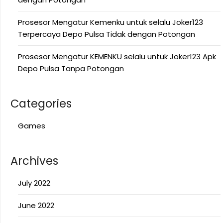
Prosesor Mengatur Kemenku untuk selalu Joker123
Terpercaya Depo Pulsa Tidak dengan Potongan
Prosesor Mengatur KEMENKU selalu untuk Joker123 Apk
Depo Pulsa Tanpa Potongan
Categories
Games
Archives
July 2022
June 2022