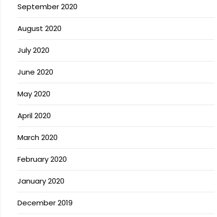
September 2020
August 2020
July 2020
June 2020
May 2020
April 2020
March 2020
February 2020
January 2020
December 2019