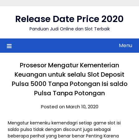
Skip
to
Release Date Price 2020
content
Panduan Judi Online dan Slot Terbaik
Menu
Prosesor Mengatur Kementerian
Keuangan untuk selalu Slot Deposit
Pulsa 5000 Tanpa Potongan Isi saldo
Pulsa Tanpa Potongan
Posted on March 10, 2020
Mengatur kemenku kemendagri setiap game slot isi
saldo pulsa tidak dengan discount juga sebagai
beberapa perihal yang benar benar Penting Karena