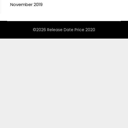
November 2019
©2026 Release Date Price 2020