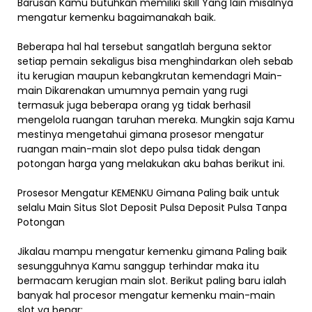
Barusan Kamu butuhkan memiliki skill Yang lain misalnya
mengatur kemenku bagaimanakah baik.
Beberapa hal hal tersebut sangatlah berguna sektor
setiap pemain sekaligus bisa menghindarkan oleh sebab
itu kerugian maupun kebangkrutan kemendagri Main-
main Dikarenakan umumnya pemain yang rugi
termasuk juga beberapa orang yg tidak berhasil
mengelola ruangan taruhan mereka. Mungkin saja Kamu
mestinya mengetahui gimana prosesor mengatur
ruangan main-main slot depo pulsa tidak dengan
potongan harga yang melakukan aku bahas berikut ini.
Prosesor Mengatur KEMENKU Gimana Paling baik untuk
selalu Main Situs Slot Deposit Pulsa Deposit Pulsa Tanpa
Potongan
Jikalau mampu mengatur kemenku gimana Paling baik
sesungguhnya Kamu sanggup terhindar maka itu
bermacam kerugian main slot. Berikut paling baru ialah
banyak hal procesor mengatur kemenku main-main
slot yg benar: