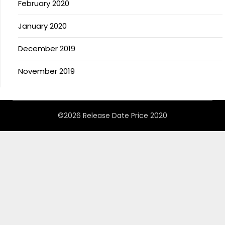
February 2020
January 2020
December 2019
November 2019
©2026 Release Date Price 2020