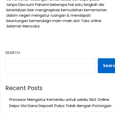
tanpa Discount Pahami beberapa hal satu langkah dia
keterlaluan biar menginspirasi kemudahan kementerian
dalam negeri mengatur ruangan & mendapati
keuntungan kemendagri main-main slot Toko online
Selamat Mencoba
SEARCH
Sear
Recent Posts
Procesor Mengatur Kemenku untuk selalu Slot Online
Depo Via Dana Deposit Pulsa Tidak dengan Potongan