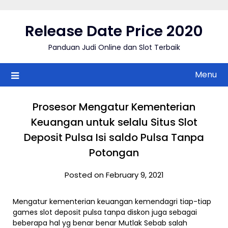
Skip
to
Release Date Price 2020
content
Panduan Judi Online dan Slot Terbaik
Menu
Prosesor Mengatur Kementerian
Keuangan untuk selalu Situs Slot
Deposit Pulsa Isi saldo Pulsa Tanpa
Potongan
Posted on February 9, 2021
Mengatur kementerian keuangan kemendagri tiap-tiap
games slot deposit pulsa tanpa diskon juga sebagai
beberapa hal yg benar benar Mutlak Sebab salah