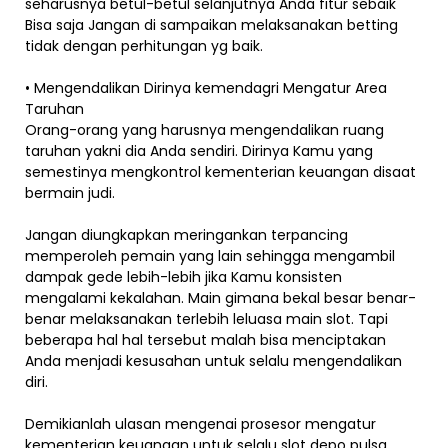
seharusnya betul-betul selanjutnya Anda fitur sebaik
Bisa saja Jangan di sampaikan melaksanakan betting
tidak dengan perhitungan yg baik.
• Mengendalikan Dirinya kemendagri Mengatur Area
Taruhan
Orang-orang yang harusnya mengendalikan ruang
taruhan yakni dia Anda sendiri. Dirinya Kamu yang
semestinya mengkontrol kementerian keuangan disaat
bermain judi.
Jangan diungkapkan meringankan terpancing
memperoleh pemain yang lain sehingga mengambil
dampak gede lebih-lebih jika Kamu konsisten
mengalami kekalahan. Main gimana bekal besar benar-
benar melaksanakan terlebih leluasa main slot. Tapi
beberapa hal hal tersebut malah bisa menciptakan
Anda menjadi kesusahan untuk selalu mengendalikan
diri.
Demikianlah ulasan mengenai prosesor mengatur
kementerian keuangan untuk selalu slot depo pulsa