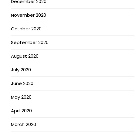
December 2020
November 2020
October 2020
September 2020
August 2020
July 2020
June 2020
May 2020
April 2020
March 2020