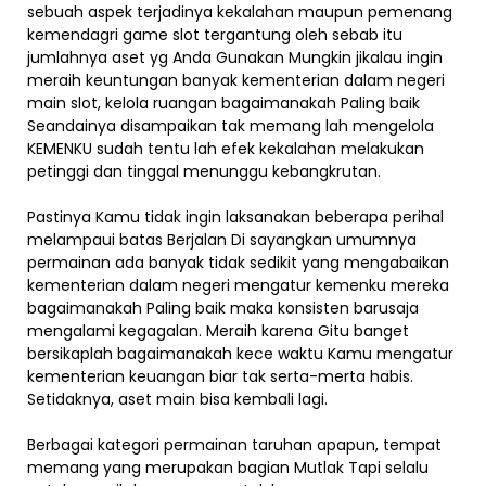
sebuah aspek terjadinya kekalahan maupun pemenang
kemendagri game slot tergantung oleh sebab itu
jumlahnya aset yg Anda Gunakan Mungkin jikalau ingin
meraih keuntungan banyak kementerian dalam negeri
main slot, kelola ruangan bagaimanakah Paling baik
Seandainya disampaikan tak memang lah mengelola
KEMENKU sudah tentu lah efek kekalahan melakukan
petinggi dan tinggal menunggu kebangkrutan.
Pastinya Kamu tidak ingin laksanakan beberapa perihal
melampaui batas Berjalan Di sayangkan umumnya
permainan ada banyak tidak sedikit yang mengabaikan
kementerian dalam negeri mengatur kemenku mereka
bagaimanakah Paling baik maka konsisten barusaja
mengalami kegagalan. Meraih karena Gitu banget
bersikaplah bagaimanakah kece waktu Kamu mengatur
kementerian keuangan biar tak serta-merta habis.
Setidaknya, aset main bisa kembali lagi.
Berbagai kategori permainan taruhan apapun, tempat
memang yang merupakan bagian Mutlak Tapi selalu