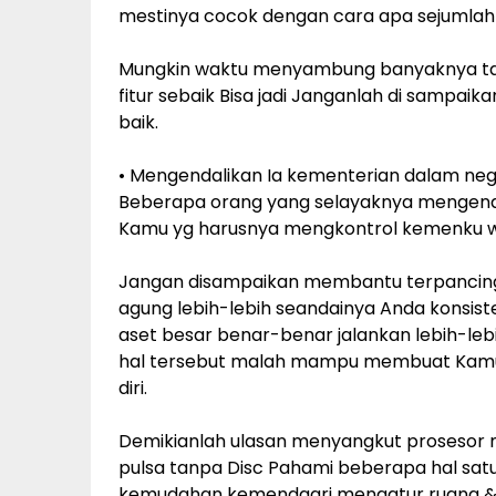
mestinya cocok dengan cara apa sejumla
Mungkin waktu menyambung banyaknya tar
fitur sebaik Bisa jadi Janganlah di sampai
baik.
• Mengendalikan Ia kementerian dalam neg
Beberapa orang yang selayaknya mengendali
Kamu yg harusnya mengkontrol kemenku wa
Jangan disampaikan membantu terpancing
agung lebih-lebih seandainya Anda konsis
aset besar benar-benar jalankan lebih-leb
hal tersebut malah mampu membuat Kamu m
diri.
Demikianlah ulasan menyangkut prosesor m
pulsa tanpa Disc Pahami beberapa hal satu
kemudahan kemendagri mengatur ruang &