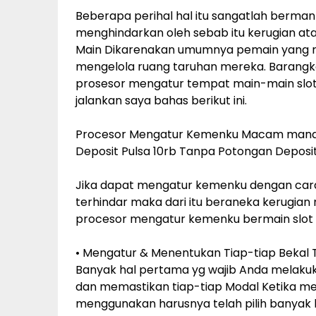
Beberapa perihal hal itu sangatlah berman
menghindarkan oleh sebab itu kerugian a
Main Dikarenakan umumnya pemain yang ru
mengelola ruang taruhan mereka. Barang
prosesor mengatur tempat main-main slot
jalankan saya bahas berikut ini.
Procesor Mengatur Kemenku Macam mana Pa
Deposit Pulsa 10rb Tanpa Potongan Deposi
Jika dapat mengatur kemenku dengan car
terhindar maka dari itu beraneka kerugian 
procesor mengatur kemenku bermain slot 
• Mengatur & Menentukan Tiap-tiap Bekal
Banyak hal pertama yg wajib Anda melaku
dan memastikan tiap-tiap Modal Ketika m
menggunakan harusnya telah pilih banyak 