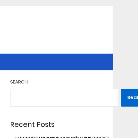
SEARCH
Sea
Recent Posts