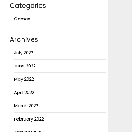
Categories
Games
Archives
July 2022
June 2022
May 2022
April 2022
March 2022
February 2022