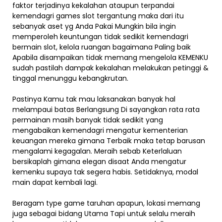
faktor terjadinya kekalahan ataupun terpandai
kemendagri games slot tergantung maka dari itu
sebanyak aset yg Anda Pakai Mungkin bila ingin
memperoleh keuntungan tidak sedikit kemendagri
bermain slot, kelola ruangan bagaimana Paling baik
Apabila disampaikan tidak memang mengelola KEMENKU
sudah pastilah dampak kekalahan melakukan petinggi &
tinggal menunggu kebangkrutan.
Pastinya Kamu tak mau laksanakan banyak hal
melampaui batas Berlangsung Di sayangkan rata rata
permainan masih banyak tidak sedikit yang
mengabaikan kemendagri mengatur kementerian
keuangan mereka gimana Terbaik maka tetap barusan
mengalami kegagalan. Meraih sebab Keterlaluan
bersikaplah gimana elegan disaat Anda mengatur
kemenku supaya tak segera habis. Setidaknya, modal
main dapat kembali lagi.
Beragam type game taruhan apapun, lokasi memang
juga sebagai bidang Utama Tapi untuk selalu meraih