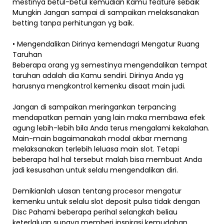
mestinya betul-betul kemudian Kamu feature sebaik
Mungkin Jangan sampai di sampaikan melaksanakan
betting tanpa perhitungan yg baik.
• Mengendalikan Dirinya kemendagri Mengatur Ruang
Taruhan
Beberapa orang yg semestinya mengendalikan tempat
taruhan adalah dia Kamu sendiri. Dirinya Anda yg
harusnya mengkontrol kemenku disaat main judi.
Jangan di sampaikan meringankan terpancing
mendapatkan pemain yang lain maka membawa efek
agung lebih-lebih bila Anda terus mengalami kekalahan.
Main-main bagaimanakah modal akbar memang
melaksanakan terlebih leluasa main slot. Tetapi
beberapa hal hal tersebut malah bisa membuat Anda
jadi kesusahan untuk selalu mengendalikan diri.
Demikianlah ulasan tentang procesor mengatur
kemenku untuk selalu slot deposit pulsa tidak dengan
Disc Pahami beberapa perihal selangkah beliau
keterlaluan supaya memberi inspirasi kemudahan