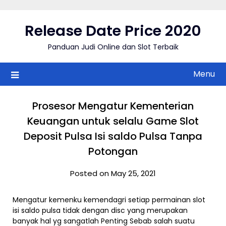
Skip
to
Release Date Price 2020
content
Panduan Judi Online dan Slot Terbaik
Menu
Prosesor Mengatur Kementerian
Keuangan untuk selalu Game Slot
Deposit Pulsa Isi saldo Pulsa Tanpa
Potongan
Posted on May 25, 2021
Mengatur kemenku kemendagri setiap permainan slot
isi saldo pulsa tidak dengan disc yang merupakan
banyak hal yg sangatlah Penting Sebab salah suatu