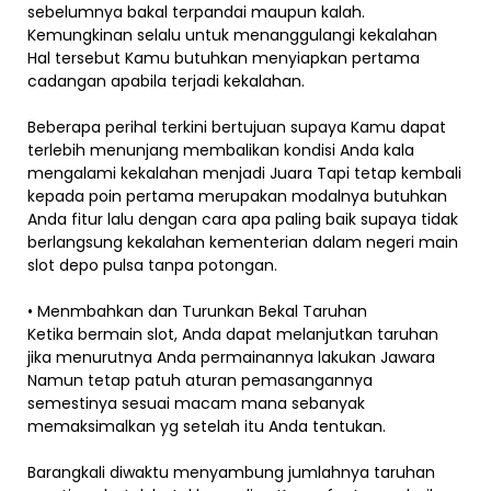
sebelumnya bakal terpandai maupun kalah.
Kemungkinan selalu untuk menanggulangi kekalahan
Hal tersebut Kamu butuhkan menyiapkan pertama
cadangan apabila terjadi kekalahan.
Beberapa perihal terkini bertujuan supaya Kamu dapat
terlebih menunjang membalikan kondisi Anda kala
mengalami kekalahan menjadi Juara Tapi tetap kembali
kepada poin pertama merupakan modalnya butuhkan
Anda fitur lalu dengan cara apa paling baik supaya tidak
berlangsung kekalahan kementerian dalam negeri main
slot depo pulsa tanpa potongan.
• Menmbahkan dan Turunkan Bekal Taruhan
Ketika bermain slot, Anda dapat melanjutkan taruhan
jika menurutnya Anda permainannya lakukan Jawara
Namun tetap patuh aturan pemasangannya
semestinya sesuai macam mana sebanyak
memaksimalkan yg setelah itu Anda tentukan.
Barangkali diwaktu menyambung jumlahnya taruhan