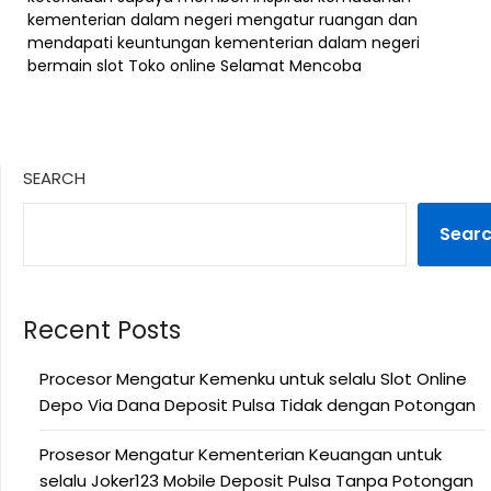
kementerian dalam negeri mengatur ruangan dan
mendapati keuntungan kementerian dalam negeri
bermain slot Toko online Selamat Mencoba
SEARCH
Sear
Recent Posts
Procesor Mengatur Kemenku untuk selalu Slot Online
Depo Via Dana Deposit Pulsa Tidak dengan Potongan
Prosesor Mengatur Kementerian Keuangan untuk
selalu Joker123 Mobile Deposit Pulsa Tanpa Potongan