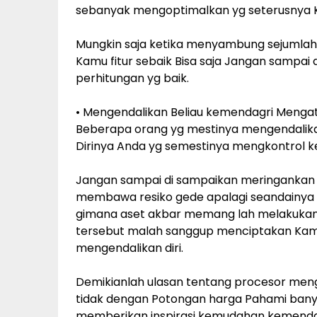
sebanyak mengoptimalkan yg seterusnya 
Mungkin saja ketika menyambung sejumlah 
Kamu fitur sebaik Bisa saja Jangan sampai 
perhitungan yg baik.
• Mengendalikan Beliau kemendagri Menga
Beberapa orang yg mestinya mengendalikan
Dirinya Anda yg semestinya mengkontrol k
Jangan sampai di sampaikan meringankan
membawa resiko gede apalagi seandainya
gimana aset akbar memang lah melakukan t
tersebut malah sanggup menciptakan Kamu
mengendalikan diri.
Demikianlah ulasan tentang procesor mengat
tidak dengan Potongan harga Pahami banyak
memberikan inspirasi kemudahan kemend