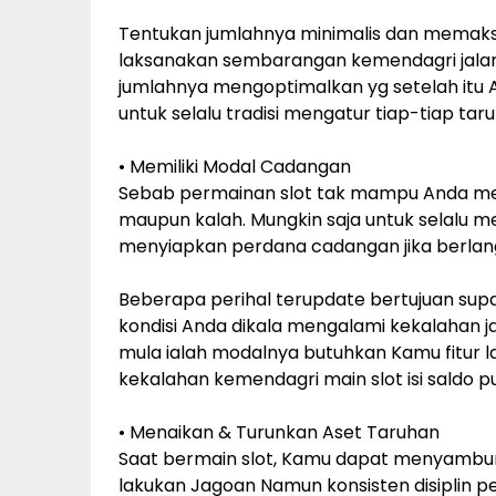
Tentukan jumlahnya minimalis dan memaks
laksanakan sembarangan kemendagri jalan
jumlahnya mengoptimalkan yg setelah itu
untuk selalu tradisi mengatur tiap-tiap taru
• Memiliki Modal Cadangan
Sebab permainan slot tak mampu Anda me
maupun kalah. Mungkin saja untuk selalu m
menyiapkan perdana cadangan jika berlan
Beberapa perihal terupdate bertujuan su
kondisi Anda dikala mengalami kekalahan j
mula ialah modalnya butuhkan Kamu fitur la
kekalahan kemendagri main slot isi saldo p
• Menaikan & Turunkan Aset Taruhan
Saat bermain slot, Kamu dapat menyambu
lakukan Jagoan Namun konsisten disiplin