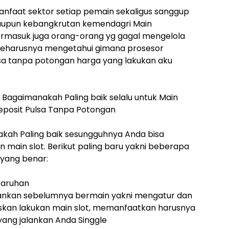
anfaat sektor setiap pemain sekaligus sanggup
taupun kebangkrutan kemendagri Main
ermasuk juga orang-orang yg gagal mengelola
seharusnya mengetahui gimana prosesor
sa tanpa potongan harga yang lakukan aku
agaimanakah Paling baik selalu untuk Main
eposit Pulsa Tanpa Potongan
ah Paling baik sesungguhnya Anda bisa
 main slot. Berikut paling baru yakni beberapa
 yang benar:
Taruhan
lankan sebelumnya bermain yakni mengatur dan
skan lakukan main slot, memanfaatkan harusnya
yang jalankan Anda Singgle