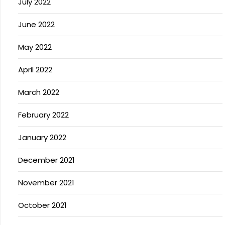
July 2022
June 2022
May 2022
April 2022
March 2022
February 2022
January 2022
December 2021
November 2021
October 2021