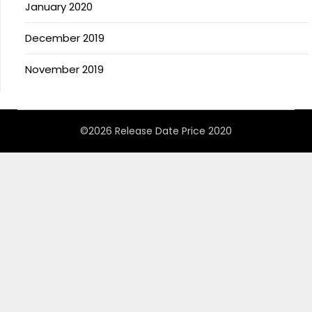
January 2020
December 2019
November 2019
©2026 Release Date Price 2020