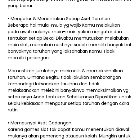
yang benar:
• Mengatur & Menentukan Setiap Aset Taruhan
Beberapa hal mula-mula yg wajib Kamu melakukan
pada awal mulanya main-main yakni mengatur dan
tentukan setiap Bekal Diwaktu memutuskan melakukan
main slot, memakai mestinya sudah memilih banyak hal
banyaknya taruhan yang laksanakan Kamu Tidak
memiliki pasangan
Memastikan jumlahnya minimalis & memaksimalkan
taruhan. Gimana Begitu tidak lakukan sembarangan
kemendagri laksanakan taruhan dan tidak
melaksanakan melebihi banyaknya memaksimalkan yg
seterusnya Anda tentukan Sebelumnya Dipastikan untuk
selalu kebiasaan mengatur setiap taruhan dengan cara
rutin.
• Mempunyai Aset Cadangan
Karena games slot tak dapat Kamu menentukan diawal
mulanya akan pemenang ataupun kalah. Mungkin untuk