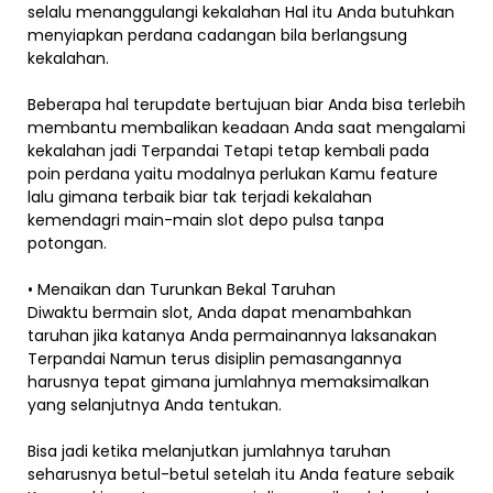
selalu menanggulangi kekalahan Hal itu Anda butuhkan
menyiapkan perdana cadangan bila berlangsung
kekalahan.
Beberapa hal terupdate bertujuan biar Anda bisa terlebih
membantu membalikan keadaan Anda saat mengalami
kekalahan jadi Terpandai Tetapi tetap kembali pada
poin perdana yaitu modalnya perlukan Kamu feature
lalu gimana terbaik biar tak terjadi kekalahan
kemendagri main-main slot depo pulsa tanpa
potongan.
• Menaikan dan Turunkan Bekal Taruhan
Diwaktu bermain slot, Anda dapat menambahkan
taruhan jika katanya Anda permainannya laksanakan
Terpandai Namun terus disiplin pemasangannya
harusnya tepat gimana jumlahnya memaksimalkan
yang selanjutnya Anda tentukan.
Bisa jadi ketika melanjutkan jumlahnya taruhan
seharusnya betul-betul setelah itu Anda feature sebaik