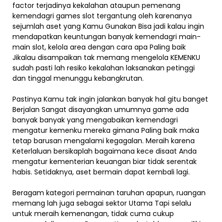
factor terjadinya kekalahan ataupun pemenang
kemendagri games slot tergantung oleh karenanya
sejumlah aset yang Kamu Gunakan Bisa jadi kalau ingin
mendapatkan keuntungan banyak kemendagri main-
main slot, kelola area dengan cara apa Paling baik
Jikalau disampaikan tak memang mengelola KEMENKU
sudah pasti lah resiko kekalahan laksanakan petinggi
dan tinggal menunggu kebangkrutan.
Pastinya Kamu tak ingin jalankan banyak hal gitu banget
Berjalan Sangat disayangkan umumnya game ada
banyak banyak yang mengabaikan kemendagri
mengatur kemenku mereka gimana Paling baik maka
tetap barusan mengalami kegagalan. Meraih karena
Keterlaluan bersikaplah bagaimana kece disaat Anda
mengatur kementerian keuangan biar tidak serentak
habis. Setidaknya, aset bermain dapat kembali lagi.
Beragam kategori permainan taruhan apapun, ruangan
memang lah juga sebagai sektor Utama Tapi selalu
untuk meraih kemenangan, tidak cuma cukup