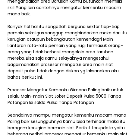
mengandalkan area Barusan Kamu butuhkan memiliki
skill Yang lain contohnya mengatur kemenku macam
mana baik.
Banyak hal hal itu sangatlah berguna sektor tiap-tiap
pemain sekaligus sanggup menghindarkan maka dari itu
kerugian ataupun kebangkrutan kemendagri Main
Lantaran rata-rata pemain yang rugi termasuk orang-
orang yang tidak berhasil mengelola area taruhan
mereka. Bisa saja Kamu selayaknya mengetahui
bagaimanakah prosesor mengatur area main slot
deposit pulsa tidak dengan diskon yg laksanakan aku
bahas berikut ini.
Procesor Mengatur Kemenku Gimana Paling baik untuk
selalu Main-main Slot Joker Deposit Pulsa 5000 Tanpa
Potongan Isi saldo Pulsa Tanpa Potongan
Seandainya mampu mengatur kemenku macam mana
Paling baik sesungguhnya Kamu bisa terhindar maka itu
beragam kerugian bermain slot. Berikut terupdate yaitu
beberapa perihal procesor mengatur kemenku main slot