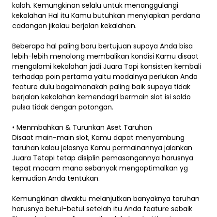
kalah. Kemungkinan selalu untuk menanggulangi
kekalahan Hal itu Kamu butuhkan menyiapkan perdana
cadangan jikalau berjalan kekalahan.
Beberapa hal paling baru bertujuan supaya Anda bisa
lebih-lebih menolong membalikan kondisi Kamu disaat
mengalami kekalahan jadi Juara Tapi konsisten kembali
terhadap poin pertama yaitu modalnya perlukan Anda
feature dulu bagaimanakah paling baik supaya tidak
berjalan kekalahan kemendagri bermain slot isi saldo
pulsa tidak dengan potongan.
• Menmbahkan & Turunkan Aset Taruhan
Disaat main-main slot, Kamu dapat menyambung
taruhan kalau jelasnya Kamu permainannya jalankan
Juara Tetapi tetap disiplin pemasangannya harusnya
tepat macam mana sebanyak mengoptimalkan yg
kemudian Anda tentukan.
Kemungkinan diwaktu melanjutkan banyaknya taruhan
harusnya betul-betul setelah itu Anda feature sebaik