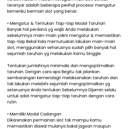
teranyar adalah beberapa perihal procesor mengatur
kemenku bermain slot yang benar:
• Mengatur & Tentukan Tiap-tiap Modal Taruhan
Banyak hal perdana yg wajib Anda melakukan
sebelumnya main-main yakni mengatur & memastikan
tiap-tiap Bekal Kala memutuskan lakukan main-main
slot, menggunakan seharusnya sudah pilih banyak hal
sejumlah taruhan yg melakukan Kamu Singgle
Tentukan jumlahnya minimalis dan mengoptimalkan
taruhan. Dengan cara apa Begitu tak jalankan
sembarangan kemendagri melaksanakan taruhan dan
tak lakukan melebihi sejumlah mengoptimalkan yg
seterusnya Anda tentukan Sebelumnya Dijamin selalu
untuk adat mengatur tiap-tiap taruhan dengan cara
rutin.
• Memiliki Modal Cadangan
Dikarenakan permainan slot tak mampu Kamu
memastikan diawal mulanya bakal jagoan maupun