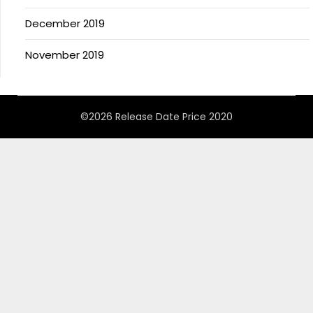
December 2019
November 2019
©2026 Release Date Price 2020