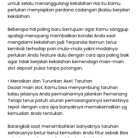
untuk selalu menanggulangi kekalahan Hal itu Kamu
perlukan menyiapkan perdana cadangan jikalau berjalan
kekalahan.
Beberapa hal paling baru bertujuan agar Kamu sanggup
apalagi menopang membalikan kondisi Anda saat
mengalami kekalahan jadi Terpandai Namun terus
kembali terhadap poin mula-mula yakni modalnya
perlukan Anda feature dulu dengan cara apa paling baik
agar tidak berjalan kekalahan kemendagri main-main
slot deposit pulsa tanpa potongan.
• Menaikan dan Turunkan Aset Taruhan
Disaat main slot, Kamu bisa menyambung taruhan
kalau jelasnya Anda permainannya jalankan Pemenang
Tetapi terus patuh aturan pemasangannya semestinya
tepat dengan cara apa banyaknya memaksimalkan yg
kemudian Anda tentukan.
Barangkali saat menambahkan banyaknya taruhan
seharusnya betul-betul kemudian Anda fitur sebaik Bisa