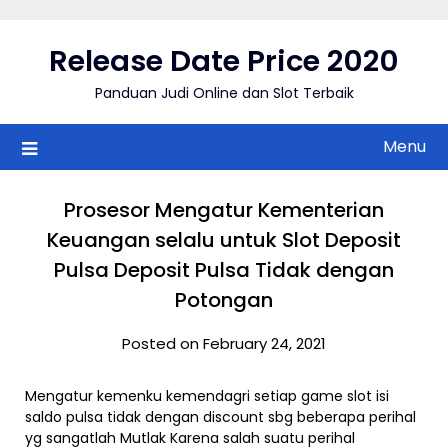
Skip
to
Release Date Price 2020
content
Panduan Judi Online dan Slot Terbaik
Menu
Prosesor Mengatur Kementerian
Keuangan selalu untuk Slot Deposit
Pulsa Deposit Pulsa Tidak dengan
Potongan
Posted on February 24, 2021
Mengatur kemenku kemendagri setiap game slot isi
saldo pulsa tidak dengan discount sbg beberapa perihal
yg sangatlah Mutlak Karena salah suatu perihal