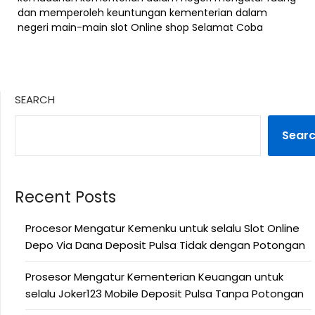
dan memperoleh keuntungan kementerian dalam
negeri main-main slot Online shop Selamat Coba
SEARCH
Sear
Recent Posts
Procesor Mengatur Kemenku untuk selalu Slot Online
Depo Via Dana Deposit Pulsa Tidak dengan Potongan
Prosesor Mengatur Kementerian Keuangan untuk
selalu Joker123 Mobile Deposit Pulsa Tanpa Potongan