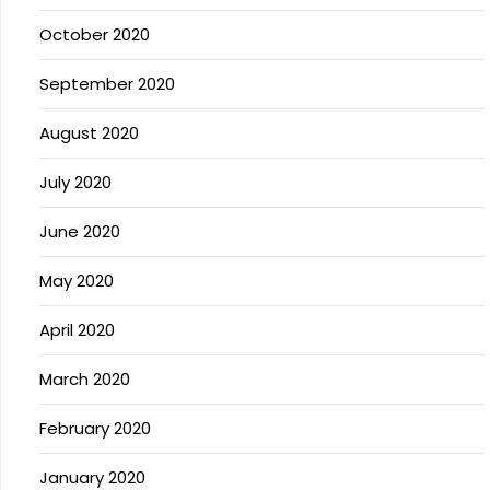
October 2020
September 2020
August 2020
July 2020
June 2020
May 2020
April 2020
March 2020
February 2020
January 2020