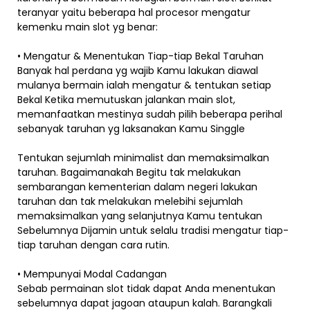
teranyar yaitu beberapa hal procesor mengatur
kemenku main slot yg benar:
• Mengatur & Menentukan Tiap-tiap Bekal Taruhan
Banyak hal perdana yg wajib Kamu lakukan diawal
mulanya bermain ialah mengatur & tentukan setiap
Bekal Ketika memutuskan jalankan main slot,
memanfaatkan mestinya sudah pilih beberapa perihal
sebanyak taruhan yg laksanakan Kamu Singgle
Tentukan sejumlah minimalist dan memaksimalkan
taruhan. Bagaimanakah Begitu tak melakukan
sembarangan kementerian dalam negeri lakukan
taruhan dan tak melakukan melebihi sejumlah
memaksimalkan yang selanjutnya Kamu tentukan
Sebelumnya Dijamin untuk selalu tradisi mengatur tiap-
tiap taruhan dengan cara rutin.
• Mempunyai Modal Cadangan
Sebab permainan slot tidak dapat Anda menentukan
sebelumnya dapat jagoan ataupun kalah. Barangkali