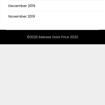
December 2019
November 2019
©2026 Release Date Price 2020