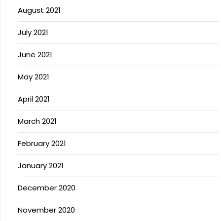
August 2021
July 2021
June 2021
May 2021
April 2021
March 2021
February 2021
January 2021
December 2020
November 2020