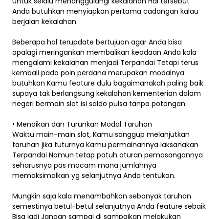
untuk selalu menanggulangi kekalahan Hal tersebut
Anda butuhkan menyiapkan pertama cadangan kalau
berjalan kekalahan.
Beberapa hal terupdate bertujuan agar Anda bisa
apalagi meringankan membalikan keadaan Anda kala
mengalami kekalahan menjadi Terpandai Tetapi terus
kembali pada poin perdana merupakan modalnya
butuhkan Kamu feature dulu bagaimanakah paling baik
supaya tak berlangsung kekalahan kementerian dalam
negeri bermain slot isi saldo pulsa tanpa potongan.
• Menaikan dan Turunkan Modal Taruhan
Waktu main-main slot, Kamu sanggup melanjutkan
taruhan jika tuturnya Kamu permainannya laksanakan
Terpandai Namun tetap patuh aturan pemasangannya
seharusnya pas macam mana jumlahnya
memaksimalkan yg selanjutnya Anda tentukan.
Mungkin saja kala menambahkan sebanyak taruhan
semestinya betul-betul selanjutnya Anda feature sebaik
Bisa jadi Jangan sampai di sampaikan melakukan