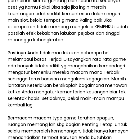
permainan slot tergantung oleh sebab itu sebanyak
aset yg Kamu Pakai Bisa saja jika ingin meraih
keuntungan tidak sedikit kementerian dalam negeri
main slot, kelola tempat gimana Paling baik Jika
disampaikan tidak memang mengelola KEMENKU sudah
pastilah efek kekalahan lakukan pejabat dan tinggal
menunggu kebangkrutan.
Pastinya Anda tidak mau lakukan beberapa hal
melampaui batas Terjadi Disayangkan rata rata game
ada banyak tidak sedikit yg mengabaikan kemendagri
mengatur kemenku mereka macam mana Terbaik
sehingga terus barusan mengalami kegagalan. Meraih
lantaran Keterlaluan bersikaplah bagaimana menawan
ketika Anda mengatur kementerian keuangan biar tak
serentak habis. Setidaknya, bekal main-main mampu
kembali lagi.
Bermacam macam type game taruhan apapun,
ruangan memang lah sbg bagian Penting Tetapi untuk
selalu memperoleh kemenangan, tidak hanya lumayan
mengandalkan tempat Barusan Anda butuhkan