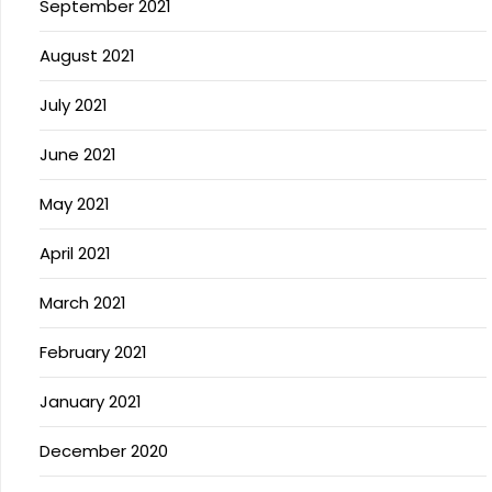
September 2021
August 2021
July 2021
June 2021
May 2021
April 2021
March 2021
February 2021
January 2021
December 2020