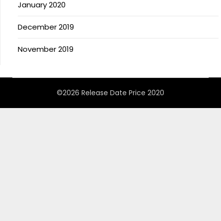
January 2020
December 2019
November 2019
©2026 Release Date Price 2020