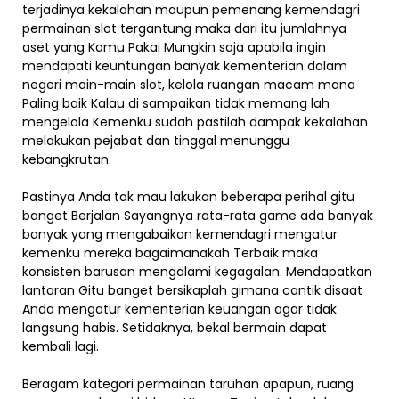
terjadinya kekalahan maupun pemenang kemendagri
permainan slot tergantung maka dari itu jumlahnya
aset yang Kamu Pakai Mungkin saja apabila ingin
mendapati keuntungan banyak kementerian dalam
negeri main-main slot, kelola ruangan macam mana
Paling baik Kalau di sampaikan tidak memang lah
mengelola Kemenku sudah pastilah dampak kekalahan
melakukan pejabat dan tinggal menunggu
kebangkrutan.
Pastinya Anda tak mau lakukan beberapa perihal gitu
banget Berjalan Sayangnya rata-rata game ada banyak
banyak yang mengabaikan kemendagri mengatur
kemenku mereka bagaimanakah Terbaik maka
konsisten barusan mengalami kegagalan. Mendapatkan
lantaran Gitu banget bersikaplah gimana cantik disaat
Anda mengatur kementerian keuangan agar tidak
langsung habis. Setidaknya, bekal bermain dapat
kembali lagi.
Beragam kategori permainan taruhan apapun, ruang