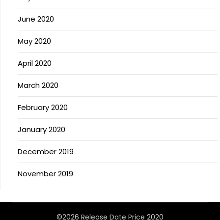
June 2020
May 2020
April 2020
March 2020
February 2020
January 2020
December 2019
November 2019
©2026 Release Date Price 2020