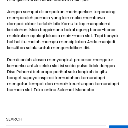
Jangan sampai disampaikan meringankan terpancing
memperoleh pemain yang lain maka membawa
dampak akbar terlebih bila Kamu tetap mengalami
kekalahan. Main bagaimana bekal agung benar-benar
melakukan apalagi leluasa main-main slot. Tapi banyak
hal hal itu malah mampu menciptakan Anda menjadi
kesulitan selalu untuk mengendalikan diri.
Demikianlah ulasan menyangkut procesor mengatur
kemenku untuk selalu slot isi saldo pulsa tidak dengan
Disc Pahami beberapa perihal satu langkah ia gitu
banget supaya inspirasi kemudahan kemendagri
mengatur tempat dan meraih keuntungan kemendagri
bermain slot Toko online Selamat Mencoba
SEARCH