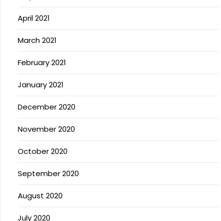
April 2021
March 2021
February 2021
January 2021
December 2020
November 2020
October 2020
September 2020
August 2020
July 2020