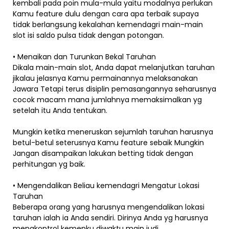
kembali pada poin mula-mula yaitu modalnya perlukan
Kamu feature dulu dengan cara apa terbaik supaya
tidak berlangsung kekalahan kemendagri main-main
slot isi saldo pulsa tidak dengan potongan.
• Menaikan dan Turunkan Bekal Taruhan
Dikala main-main slot, Anda dapat melanjutkan taruhan
jikalau jelasnya Kamu permainannya melaksanakan
Jawara Tetapi terus disiplin pemasangannya seharusnya
cocok macam mana jumlahnya memaksimalkan yg
setelah itu Anda tentukan.
Mungkin ketika meneruskan sejumlah taruhan harusnya
betul-betul seterusnya Kamu feature sebaik Mungkin
Jangan disampaikan lakukan betting tidak dengan
perhitungan yg baik.
• Mengendalikan Beliau kemendagri Mengatur Lokasi
Taruhan
Beberapa orang yang harusnya mengendalikan lokasi
taruhan ialah ia Anda sendiri. Dirinya Anda yg harusnya
mengkontrol kemenku diwaktu main judi.