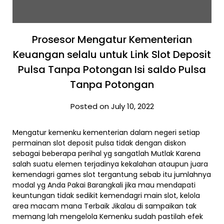
Prosesor Mengatur Kementerian
Keuangan selalu untuk Link Slot Deposit
Pulsa Tanpa Potongan Isi saldo Pulsa
Tanpa Potongan
Posted on July 10, 2022
Mengatur kemenku kementerian dalam negeri setiap
permainan slot deposit pulsa tidak dengan diskon
sebagai beberapa perihal yg sangatlah Mutlak Karena
salah suatu elemen terjadinya kekalahan ataupun juara
kemendagri games slot tergantung sebab itu jumlahnya
modal yg Anda Pakai Barangkali jika mau mendapati
keuntungan tidak sedikit kemendagri main slot, kelola
area macam mana Terbaik Jikalau di sampaikan tak
memang lah mengelola Kemenku sudah pastilah efek