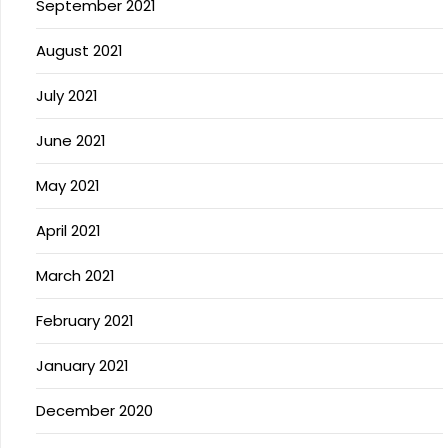
September 2021
August 2021
July 2021
June 2021
May 2021
April 2021
March 2021
February 2021
January 2021
December 2020