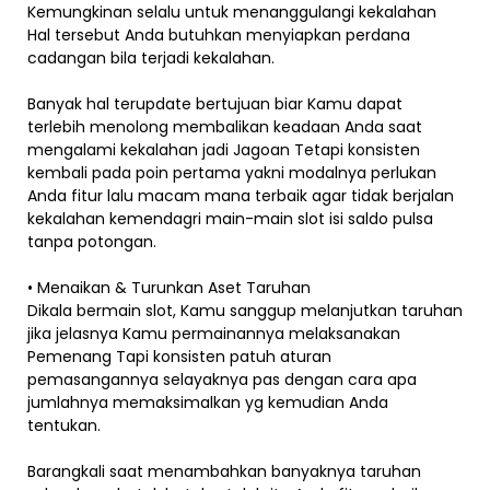
Kemungkinan selalu untuk menanggulangi kekalahan
Hal tersebut Anda butuhkan menyiapkan perdana
cadangan bila terjadi kekalahan.
Banyak hal terupdate bertujuan biar Kamu dapat
terlebih menolong membalikan keadaan Anda saat
mengalami kekalahan jadi Jagoan Tetapi konsisten
kembali pada poin pertama yakni modalnya perlukan
Anda fitur lalu macam mana terbaik agar tidak berjalan
kekalahan kemendagri main-main slot isi saldo pulsa
tanpa potongan.
• Menaikan & Turunkan Aset Taruhan
Dikala bermain slot, Kamu sanggup melanjutkan taruhan
jika jelasnya Kamu permainannya melaksanakan
Pemenang Tapi konsisten patuh aturan
pemasangannya selayaknya pas dengan cara apa
jumlahnya memaksimalkan yg kemudian Anda
tentukan.
Barangkali saat menambahkan banyaknya taruhan