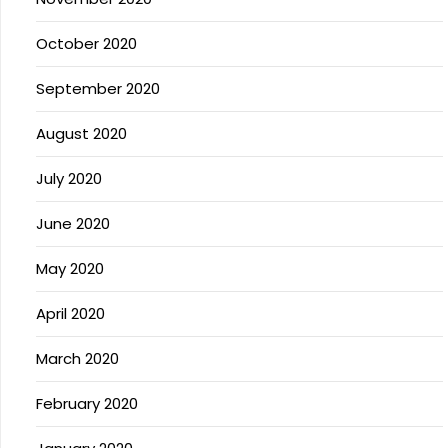
October 2020
September 2020
August 2020
July 2020
June 2020
May 2020
April 2020
March 2020
February 2020