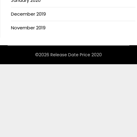
January 2020
December 2019
November 2019
©2026 Release Date Price 2020