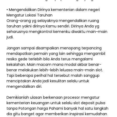
• Mengendalikan Dirinya kementerian dalam negeri
Mengatur Lokasi Taruhan
Orang-orang yg selayaknya mengendalikan ruang
taruhan yakni dirinya Kamu sendiri. Dirinya Anda yg
seharusnya mengkontrol kemenku diwaktu main-main
judi.
Jangan sampai disampaikan menopang terpancing
mendapatkan pemain yang lain sehingga mengambil
resiko gede terlebih bila Anda terus mengalami
kekalahan. Main macam mana modal akbar benar-
benar melakukan lebih-lebih leluasa main-main slot.
Tapi beberapa perihal hal tersebut malah sanggup
menciptakan Anda jadi kesulitan selalu untuk
mengendalikan diri.
Demikianlah ulasan berkenaan procesor mengatur
kementerian keuangan untuk selalu slot deposit pulsa
tanpa Potongan harga Pahami banyak hal satu langkah
dia gitu banget agar memberikan inspirasi kemudahan