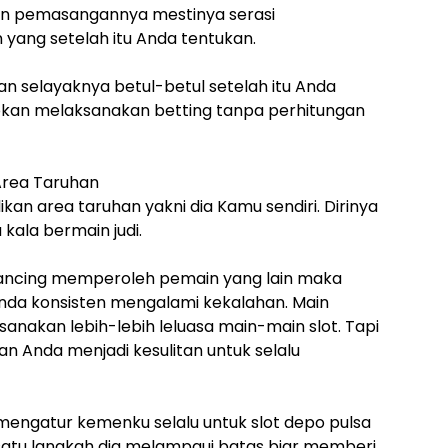
ran pemasangannya mestinya serasi
ang setelah itu Anda tentukan.
an selayaknya betul-betul setelah itu Anda
apkan melaksanakan betting tanpa perhitungan
Area Taruhan
n area taruhan yakni dia Kamu sendiri. Dirinya
ala bermain judi.
ncing memperoleh pemain yang lain maka
nda konsisten mengalami kekalahan. Main
akan lebih-lebih leluasa main-main slot. Tapi
n Anda menjadi kesulitan untuk selalu
engatur kemenku selalu untuk slot depo pulsa
satu langkah dia melampaui batas biar memberi