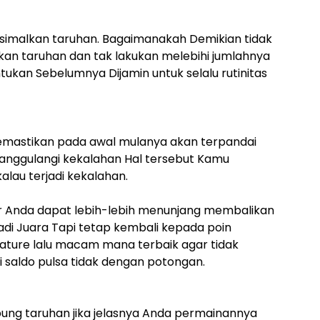
imalkan taruhan. Bagaimanakah Demikian tidak
n taruhan dan tak lakukan melebihi jumlahnya
kan Sebelumnya Dijamin untuk selalu rutinitas
emastikan pada awal mulanya akan terpandai
nanggulangi kekalahan Hal tersebut Kamu
au terjadi kekalahan.
ar Anda dapat lebih-lebih menunjang membalikan
di Juara Tapi tetap kembali kepada poin
ature lalu macam mana terbaik agar tidak
i saldo pulsa tidak dengan potongan.
ng taruhan jika jelasnya Anda permainannya