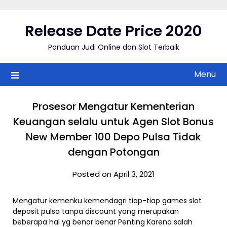
Skip
to
Release Date Price 2020
content
Panduan Judi Online dan Slot Terbaik
Menu
Prosesor Mengatur Kementerian
Keuangan selalu untuk Agen Slot Bonus
New Member 100 Depo Pulsa Tidak
dengan Potongan
Posted on April 3, 2021
Mengatur kemenku kemendagri tiap-tiap games slot
deposit pulsa tanpa discount yang merupakan
beberapa hal yg benar benar Penting Karena salah