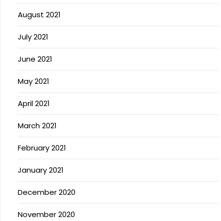
August 2021
July 2021
June 2021
May 2021
April 2021
March 2021
February 2021
January 2021
December 2020
November 2020