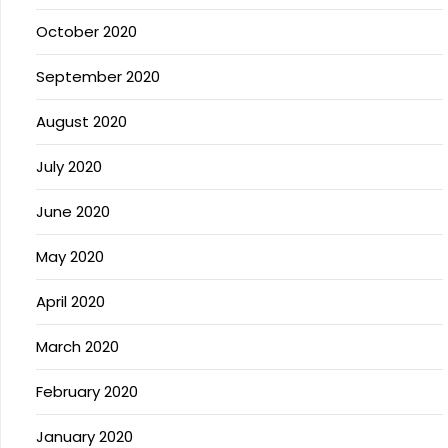
October 2020
September 2020
August 2020
July 2020
June 2020
May 2020
April 2020
March 2020
February 2020
January 2020