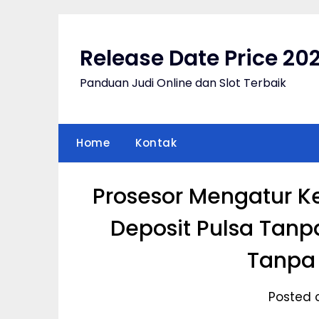
Skip
to
content
Release Date Price 20
Panduan Judi Online dan Slot Terbaik
Home
Kontak
Prosesor Mengatur Ke
Deposit Pulsa Tanp
Tanpa
Posted 