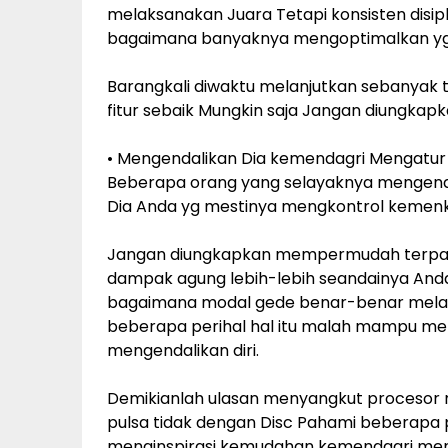
melaksanakan Juara Tetapi konsisten disi
bagaimana banyaknya mengoptimalkan yg 
Barangkali diwaktu melanjutkan sebanyak
fitur sebaik Mungkin saja Jangan diungkap
• Mengendalikan Dia kemendagri Mengatur
Beberapa orang yang selayaknya mengendal
Dia Anda yg mestinya mengkontrol kemenku
Jangan diungkapkan mempermudah terpa
dampak agung lebih-lebih seandainya And
bagaimana modal gede benar-benar melakuk
beberapa perihal hal itu malah mampu mem
mengendalikan diri.
Demikianlah ulasan menyangkut procesor me
pulsa tidak dengan Disc Pahami beberapa pe
menginspirasi kemudahan kemendagri men