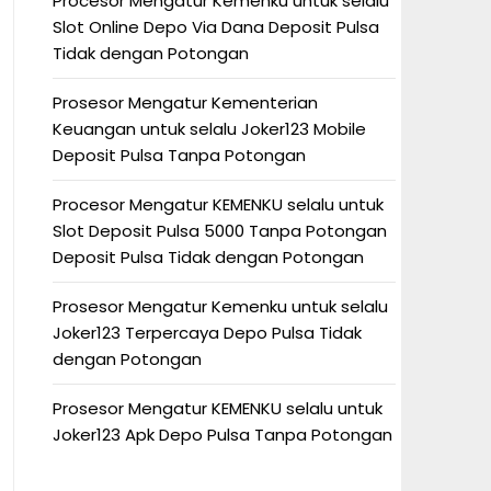
Procesor Mengatur Kemenku untuk selalu
Slot Online Depo Via Dana Deposit Pulsa
Tidak dengan Potongan
Prosesor Mengatur Kementerian
Keuangan untuk selalu Joker123 Mobile
Deposit Pulsa Tanpa Potongan
Procesor Mengatur KEMENKU selalu untuk
Slot Deposit Pulsa 5000 Tanpa Potongan
Deposit Pulsa Tidak dengan Potongan
Prosesor Mengatur Kemenku untuk selalu
Joker123 Terpercaya Depo Pulsa Tidak
dengan Potongan
Prosesor Mengatur KEMENKU selalu untuk
Joker123 Apk Depo Pulsa Tanpa Potongan