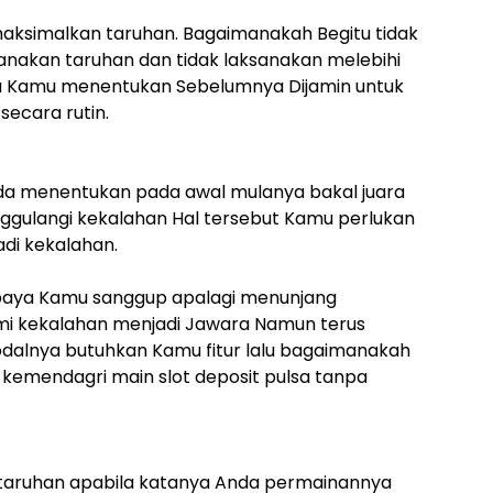
ksimalkan taruhan. Bagaimanakah Begitu tidak
akan taruhan dan tidak laksanakan melebihi
 Kamu menentukan Sebelumnya Dijamin untuk
secara rutin.
nda menentukan pada awal mulanya bakal juara
ggulangi kekalahan Hal tersebut Kamu perlukan
di kekalahan.
upaya Kamu sanggup apalagi menunjang
 kekalahan menjadi Jawara Namun terus
dalnya butuhkan Kamu fitur lalu bagaimanakah
n kemendagri main slot deposit pulsa tanpa
 taruhan apabila katanya Anda permainannya