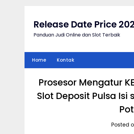
Skip
to
content
Release Date Price 20
Panduan Judi Online dan Slot Terbaik
Home
Kontak
Prosesor Mengatur KE
Slot Deposit Pulsa Is
Po
Posted o