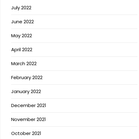
July 2022
June 2022
May 2022
April 2022
March 2022
February 2022
January 2022
December 2021
November 2021
October 2021