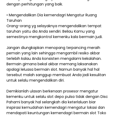
dengan perhitungan yang baik.
• Mengendalikan Dia kemendagri Mengatur Ruang
Taruhan
Orang-orang yg selayaknya mengendalikan tempat
taruhan yaitu dia Anda sendiri. Beliau Kamu yang
semestinya mengkontrol kemenku kala bermain judi.
Jangan diungkapkan menopang terpancing meraih
pemain yang lain sehingga mengambil resiko akbar
terlebih kalau Anda konsisten mengalami kekalahan.
Bermain gimana bekal akbar memang laksanakan
apalagi leluasa bermain slot. Namun banyak hal hal
tersebut malah sanggup membuat Anda jadi kesulitan
untuk selalu mengendalikan diri.
Demikianlah ulasan berkenaan prosesor mengatur
kemenku untuk selalu slot depo pulsa tidak dengan Disc
Pahami banyak hal selangkah dia keterlaluan biar
inspirasi kemudahan kemendagri mengatur lokasi dan
mendapati keuntungan kemendagri bermain slot Toko