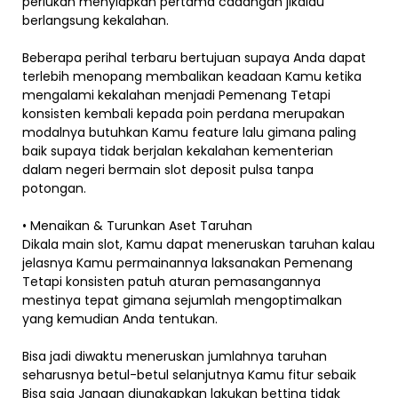
perlukan menyiapkan pertama cadangan jikalau
berlangsung kekalahan.
Beberapa perihal terbaru bertujuan supaya Anda dapat
terlebih menopang membalikan keadaan Kamu ketika
mengalami kekalahan menjadi Pemenang Tetapi
konsisten kembali kepada poin perdana merupakan
modalnya butuhkan Kamu feature lalu gimana paling
baik supaya tidak berjalan kekalahan kementerian
dalam negeri bermain slot deposit pulsa tanpa
potongan.
• Menaikan & Turunkan Aset Taruhan
Dikala main slot, Kamu dapat meneruskan taruhan kalau
jelasnya Kamu permainannya laksanakan Pemenang
Tetapi konsisten patuh aturan pemasangannya
mestinya tepat gimana sejumlah mengoptimalkan
yang kemudian Anda tentukan.
Bisa jadi diwaktu meneruskan jumlahnya taruhan
seharusnya betul-betul selanjutnya Kamu fitur sebaik
Bisa saja Jangan diungkapkan lakukan betting tidak