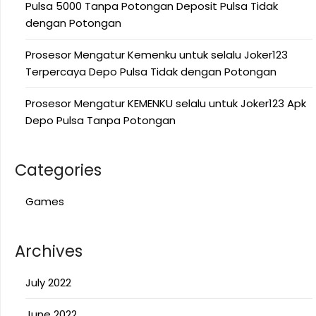
Pulsa 5000 Tanpa Potongan Deposit Pulsa Tidak
dengan Potongan
Prosesor Mengatur Kemenku untuk selalu Joker123
Terpercaya Depo Pulsa Tidak dengan Potongan
Prosesor Mengatur KEMENKU selalu untuk Joker123 Apk
Depo Pulsa Tanpa Potongan
Categories
Games
Archives
July 2022
June 2022