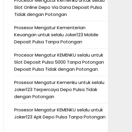
Procesor Mengatur Kemenku untuk selalu
Slot Online Depo Via Dana Deposit Pulsa
Tidak dengan Potongan
Prosesor Mengatur Kementerian
Keuangan untuk selalu Joker123 Mobile
Deposit Pulsa Tanpa Potongan
Procesor Mengatur KEMENKU selalu untuk
Slot Deposit Pulsa 5000 Tanpa Potongan
Deposit Pulsa Tidak dengan Potongan
Prosesor Mengatur Kemenku untuk selalu
Joker123 Terpercaya Depo Pulsa Tidak
dengan Potongan
Prosesor Mengatur KEMENKU selalu untuk
Joker123 Apk Depo Pulsa Tanpa Potongan