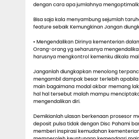
dengan cara apa jumlahnya mengoptimalka
Bisa saja kala menyambung sejumlah taruh
feature sebaik Kemungkinan Jangan diungk
• Mengendalikan Dirinya kementerian dala
Orang-orang yg seharusnya mengendalikan lo
harusnya mengkontrol kemenku dikala main 
Janganlah diungkapkan menolong terpanc
mengambil dampak besar terlebih apabila
main bagaimana modal akbar memang lakuka
hal hal tersebut malah mampu menciptakan
mengendalikan diri.
Demikianlah ulasan berkenaan prosesor me
deposit pulsa tidak dengan Disc Pahami ban
memberi inspirasi kemudahan kementeria
memperoleh keuntungan kemendagri main-