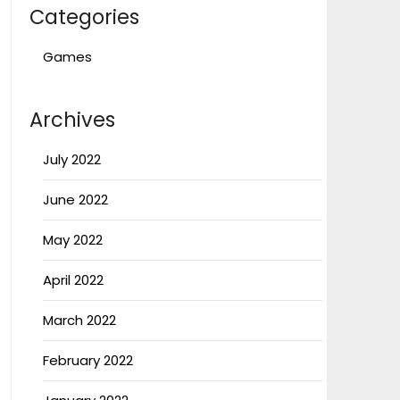
Categories
Games
Archives
July 2022
June 2022
May 2022
April 2022
March 2022
February 2022