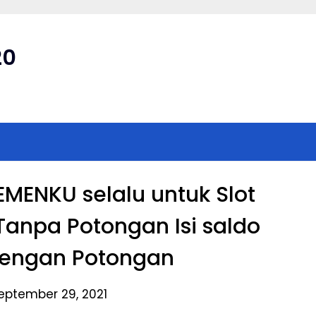
20
MENKU selalu untuk Slot
 Tanpa Potongan Isi saldo
dengan Potongan
eptember 29, 2021