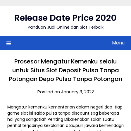
Skip
to
Release Date Price 2020
content
Panduan Judi Online dan Slot Terbaik
Menu
Prosesor Mengatur Kemenku selalu
untuk Situs Slot Deposit Pulsa Tanpa
Potongan Depo Pulsa Tanpa Potongan
Posted on January 3, 2022
Mengatur kemenku kementerian dalam negeri tiap-tiap
game slot isi saldo pulsa tanpa discount sbg beberapa
hal yang sangatlah Penting Dikarenakan salah suatu
perihal terjadinya kekalahan ataupun jawara kemendagri