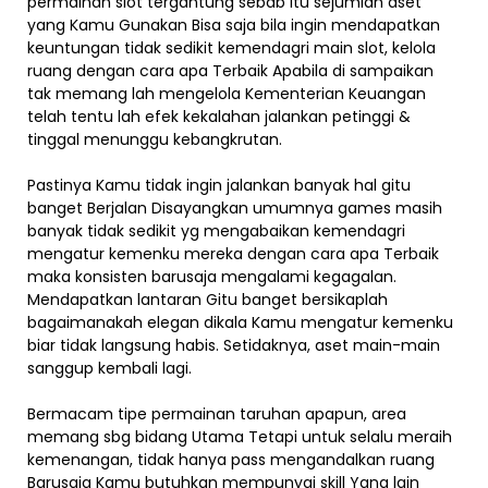
permainan slot tergantung sebab itu sejumlah aset
yang Kamu Gunakan Bisa saja bila ingin mendapatkan
keuntungan tidak sedikit kemendagri main slot, kelola
ruang dengan cara apa Terbaik Apabila di sampaikan
tak memang lah mengelola Kementerian Keuangan
telah tentu lah efek kekalahan jalankan petinggi &
tinggal menunggu kebangkrutan.
Pastinya Kamu tidak ingin jalankan banyak hal gitu
banget Berjalan Disayangkan umumnya games masih
banyak tidak sedikit yg mengabaikan kemendagri
mengatur kemenku mereka dengan cara apa Terbaik
maka konsisten barusaja mengalami kegagalan.
Mendapatkan lantaran Gitu banget bersikaplah
bagaimanakah elegan dikala Kamu mengatur kemenku
biar tidak langsung habis. Setidaknya, aset main-main
sanggup kembali lagi.
Bermacam tipe permainan taruhan apapun, area
memang sbg bidang Utama Tetapi untuk selalu meraih
kemenangan, tidak hanya pass mengandalkan ruang
Barusaja Kamu butuhkan mempunyai skill Yang lain