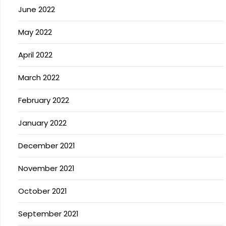
June 2022
May 2022
April 2022
March 2022
February 2022
January 2022
December 2021
November 2021
October 2021
September 2021