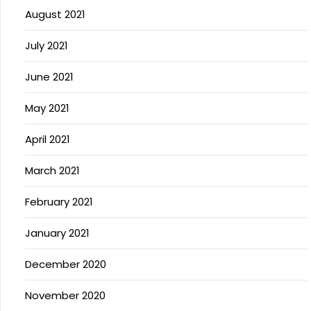
August 2021
July 2021
June 2021
May 2021
April 2021
March 2021
February 2021
January 2021
December 2020
November 2020