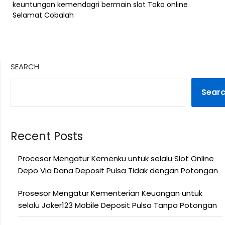
keuntungan kemendagri bermain slot Toko online
Selamat Cobalah
SEARCH
Sear
Recent Posts
Procesor Mengatur Kemenku untuk selalu Slot Online
Depo Via Dana Deposit Pulsa Tidak dengan Potongan
Prosesor Mengatur Kementerian Keuangan untuk
selalu Joker123 Mobile Deposit Pulsa Tanpa Potongan