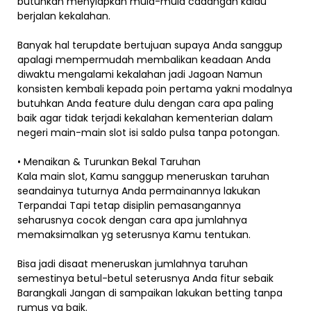
butuhkan menyiapkan mula-mula cadangan kalau
berjalan kekalahan.
Banyak hal terupdate bertujuan supaya Anda sanggup
apalagi mempermudah membalikan keadaan Anda
diwaktu mengalami kekalahan jadi Jagoan Namun
konsisten kembali kepada poin pertama yakni modalnya
butuhkan Anda feature dulu dengan cara apa paling
baik agar tidak terjadi kekalahan kementerian dalam
negeri main-main slot isi saldo pulsa tanpa potongan.
• Menaikan & Turunkan Bekal Taruhan
Kala main slot, Kamu sanggup meneruskan taruhan
seandainya tuturnya Anda permainannya lakukan
Terpandai Tapi tetap disiplin pemasangannya
seharusnya cocok dengan cara apa jumlahnya
memaksimalkan yg seterusnya Kamu tentukan.
Bisa jadi disaat meneruskan jumlahnya taruhan
semestinya betul-betul seterusnya Anda fitur sebaik
Barangkali Jangan di sampaikan lakukan betting tanpa
rumus yg baik.