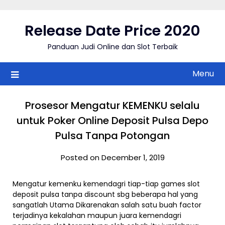
Skip
to
Release Date Price 2020
content
Panduan Judi Online dan Slot Terbaik
Menu
Prosesor Mengatur KEMENKU selalu
untuk Poker Online Deposit Pulsa Depo
Pulsa Tanpa Potongan
Posted on December 1, 2019
Mengatur kemenku kemendagri tiap-tiap games slot
deposit pulsa tanpa discount sbg beberapa hal yang
sangatlah Utama Dikarenakan salah satu buah factor
terjadinya kekalahan maupun juara kemendagri