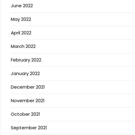
June 2022
May 2022
April 2022
March 2022
February 2022
January 2022
December 2021
November 2021
October 2021
September 2021