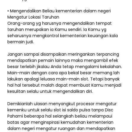
• Mengendalikan Beliau kementerian dalam negeri
Mengatur Lokasi Taruhan
Orang-orang yg harusnya mengendalikan tempat
taruhan merupakan ia Kamu sendiri. Ia Kamu yg
seharusnya mengkontrol kementerian keuangan kala
bermain judi.
Jangan sampai disampaikan meringankan terpancing
mendapatkan pemain lainnya maka mengambil efek
besar terlebih jikalau Anda tetap mengalami kekalahan.
Main-main dengan cara apa bekal besar memang lah
lakukan apalagi leluasa main-main slot. Tetapi banyak
hal hal tersebut malah dapat membuat Kamu menjadi
kesulitan selalu untuk mengendalikan diri.
Demikianlah ulasan menyangkut procesor mengatur
kemenku untuk selalu slot isi saldo pulsa tanpa Disc
Pahami beberapa hal selangkah beliau melampaui
batas agar menginspirasi kemudahan kementerian
dalam negeri mengatur ruangan dan mendapatkan