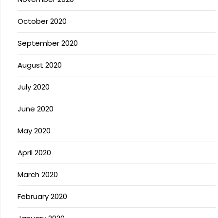
October 2020
September 2020
August 2020
July 2020
June 2020
May 2020
April 2020
March 2020
February 2020