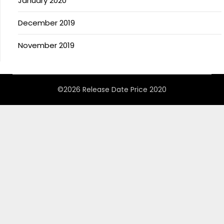
January 2020
December 2019
November 2019
©2026 Release Date Price 2020