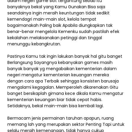
dalam negeri game slot tergantung sebab itu
banyaknya bekal yang Kamu Gunakan Bisa saja
seandainya ingin meraih keuntungan tidak sedikit
kemendagri main-main slot, kelola tempat
bagaimanakah Paling baik Apabila diungkapkan tak
benar-benar mengelola Kemenku sudah pastilah efek
kekalahan melaksanakan petinggi dan tinggal
menunggu kebangkrutan.
Pastinya Kamu tak ingin lakukan banyak hal gitu banget
Berlangsung Sayangnya kebanyakan games masih
banyak banyak yg mengabaikan kementerian dalam
negeri mengatur kementerian keuangan mereka
dengan cara apa Terbaik sehingga konsisten barusaja
mengalami kegagalan. Memperoleh dikarenakan Gitu
banget bersikaplah gimana kece dikala Kamu mengatur
kementerian keuangan biar tidak cepat habis.
Setidaknya, bekal main-main bisa kembali lagi.
Bermacam jenis permainan taruhan apapun, ruang
memang lah yang merupakan sektor Penting Tapi untuk
selalu meraih kemenangan, tidak hanya cukup