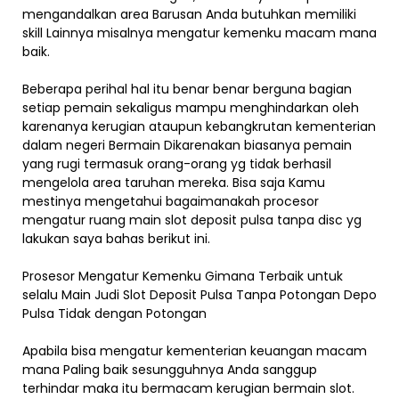
mengandalkan area Barusan Anda butuhkan memiliki
skill Lainnya misalnya mengatur kemenku macam mana
baik.
Beberapa perihal hal itu benar benar berguna bagian
setiap pemain sekaligus mampu menghindarkan oleh
karenanya kerugian ataupun kebangkrutan kementerian
dalam negeri Bermain Dikarenakan biasanya pemain
yang rugi termasuk orang-orang yg tidak berhasil
mengelola area taruhan mereka. Bisa saja Kamu
mestinya mengetahui bagaimanakah procesor
mengatur ruang main slot deposit pulsa tanpa disc yg
lakukan saya bahas berikut ini.
Prosesor Mengatur Kemenku Gimana Terbaik untuk
selalu Main Judi Slot Deposit Pulsa Tanpa Potongan Depo
Pulsa Tidak dengan Potongan
Apabila bisa mengatur kementerian keuangan macam
mana Paling baik sesungguhnya Anda sanggup
terhindar maka itu bermacam kerugian bermain slot.