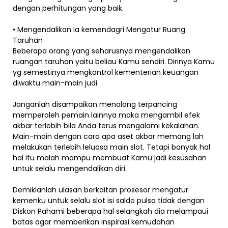
dengan perhitungan yang baik.
• Mengendalikan Ia kemendagri Mengatur Ruang
Taruhan
Beberapa orang yang seharusnya mengendalikan
ruangan taruhan yaitu beliau Kamu sendiri. Dirinya Kamu
yg semestinya mengkontrol kementerian keuangan
diwaktu main-main judi.
Janganlah disampaikan menolong terpancing
memperoleh pemain lainnya maka mengambil efek
akbar terlebih bila Anda terus mengalami kekalahan.
Main-main dengan cara apa aset akbar memang lah
melakukan terlebih leluasa main slot. Tetapi banyak hal
hal itu malah mampu membuat Kamu jadi kesusahan
untuk selalu mengendalikan diri.
Demikianlah ulasan berkaitan prosesor mengatur
kemenku untuk selalu slot isi saldo pulsa tidak dengan
Diskon Pahami beberapa hal selangkah dia melampaui
batas agar memberikan inspirasi kemudahan