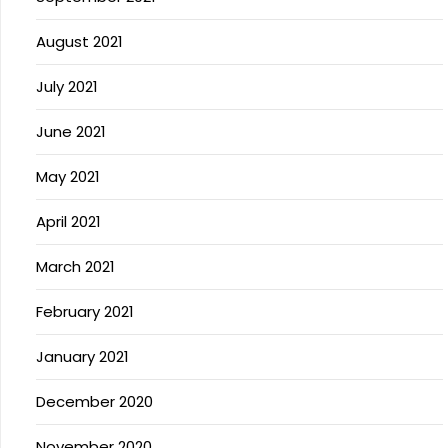
August 2021
July 2021
June 2021
May 2021
April 2021
March 2021
February 2021
January 2021
December 2020
November 2020