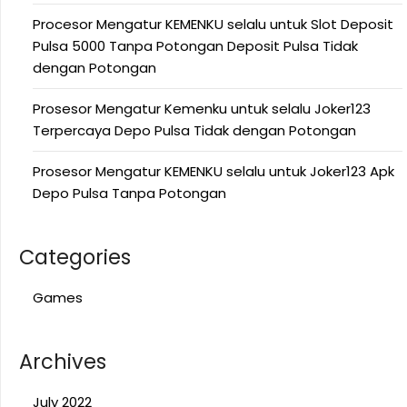
Procesor Mengatur KEMENKU selalu untuk Slot Deposit
Pulsa 5000 Tanpa Potongan Deposit Pulsa Tidak
dengan Potongan
Prosesor Mengatur Kemenku untuk selalu Joker123
Terpercaya Depo Pulsa Tidak dengan Potongan
Prosesor Mengatur KEMENKU selalu untuk Joker123 Apk
Depo Pulsa Tanpa Potongan
Categories
Games
Archives
July 2022