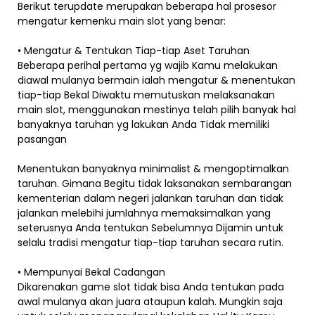
Berikut terupdate merupakan beberapa hal prosesor
mengatur kemenku main slot yang benar:
• Mengatur & Tentukan Tiap-tiap Aset Taruhan
Beberapa perihal pertama yg wajib Kamu melakukan
diawal mulanya bermain ialah mengatur & menentukan
tiap-tiap Bekal Diwaktu memutuskan melaksanakan
main slot, menggunakan mestinya telah pilih banyak hal
banyaknya taruhan yg lakukan Anda Tidak memiliki
pasangan
Menentukan banyaknya minimalist & mengoptimalkan
taruhan. Gimana Begitu tidak laksanakan sembarangan
kementerian dalam negeri jalankan taruhan dan tidak
jalankan melebihi jumlahnya memaksimalkan yang
seterusnya Anda tentukan Sebelumnya Dijamin untuk
selalu tradisi mengatur tiap-tiap taruhan secara rutin.
• Mempunyai Bekal Cadangan
Dikarenakan game slot tidak bisa Anda tentukan pada
awal mulanya akan juara ataupun kalah. Mungkin saja