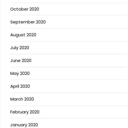
October 2020
September 2020
August 2020
July 2020
June 2020
May 2020
April 2020
March 2020
February 2020
January 2020