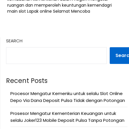
ruangan dan memperoleh keuntungan kemendagri
main slot Lapak online Selamat Mencoba
SEARCH
Sear
Recent Posts
Procesor Mengatur Kemenku untuk selalu Slot Online
Depo Via Dana Deposit Pulsa Tidak dengan Potongan
Prosesor Mengatur Kementerian Keuangan untuk
selalu Joker123 Mobile Deposit Pulsa Tanpa Potongan