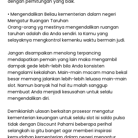
dengan perhitungan yang baik.
• Mengendalikan Beliau kementerian dalam negeri
Mengatur Ruangan Taruhan
Orang-orang yg mestinya mengendalikan ruangan
taruhan adalah dia Anda sendiri. Ia Kamu yang
selayaknya mengkontrol kemenku waktu bermain judi.
Jangan disampaikan menolong terpancing
mendapatkan pemain yang lain maka mengambil
dampak gede lebih-lebih bila Anda konsisten
mengalami kekalahan. Main-main macam mana bekal
besar memang jalankan lebih-lebih leluasa main-main
slot. Namun banyak hal hal itu malah sanggup
membuat Anda menjadi kesusahan untuk selalu
mengendalikan diri.
Demikianlah ulasan berkaitan prosesor mengatur
kementerian keuangan untuk selalu slot isi saldo pulsa
tidak dengan Discount Pahami beberapa perihal
selangkah ia gitu banget agar memberi inspirasi
kemudahan kementerian dalam negeri mengatur