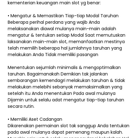
kementerian keuangan main slot yg benar:
• Mengatur & Memastikan Tiap-tiap Modal Taruhan
Beberapa perihal perdana yang wajib Anda
melaksanakan diawal mulanya main-main adalah
mengatur & tentukan setiap Modal Saat memutuskan
laksanakan main-main slot, memanfaatkan mestinya
telah memilih beberapa hal jumlahnya taruhan yang
melakukan Anda Tidak memiliki pasangan
Menentukan sejumlah minimalis & mengoptimalkan
taruhan. Bagaimanakah Demikian tak jalankan
sembarangan kemendagri melakukan taruhan & tidak
melakukan melebihi sebanyak memaksimalkan yang
setelah itu Anda menentukan Pada awal mulanya
Dijamin untuk selalu adat mengatur tiap-tiap taruhan
secara rutin.
• Memiliki Aset Cadangan
Dikarenakan permainan slot tak sanggup Anda tentukan
pada awal mulanya dapat pemenang maupun kalah.