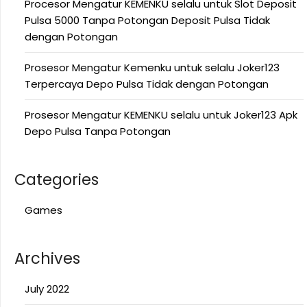
Procesor Mengatur KEMENKU selalu untuk Slot Deposit
Pulsa 5000 Tanpa Potongan Deposit Pulsa Tidak
dengan Potongan
Prosesor Mengatur Kemenku untuk selalu Joker123
Terpercaya Depo Pulsa Tidak dengan Potongan
Prosesor Mengatur KEMENKU selalu untuk Joker123 Apk
Depo Pulsa Tanpa Potongan
Categories
Games
Archives
July 2022