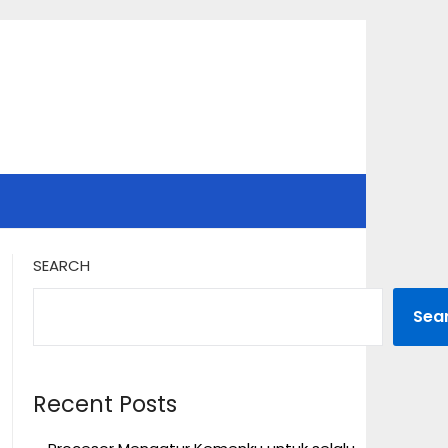
SEARCH
Sea
Recent Posts