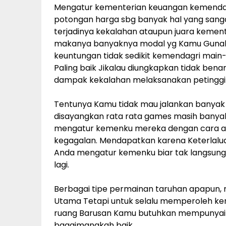
Mengatur kementerian keuangan kemendagri
potongan harga sbg banyak hal yang sanga
terjadinya kekalahan ataupun juara kemen
makanya banyaknya modal yg Kamu Gunak
keuntungan tidak sedikit kemendagri main-
Paling baik Jikalau diungkapkan tidak be
dampak kekalahan melaksanakan petinggi
Tentunya Kamu tidak mau jalankan banyak
disayangkan rata rata games masih bany
mengatur kemenku mereka dengan cara ap
kegagalan. Mendapatkan karena Keterlal
Anda mengatur kemenku biar tak langsung 
lagi.
Berbagai tipe permainan taruhan apapun
Utama Tetapi untuk selalu memperoleh k
ruang Barusan Kamu butuhkan mempunyai s
bagaimanakah baik.