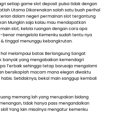
 setiap game slot deposit pulsa tidak dengan
tlah Utama Dikarenakan salah satu buah perihal
terian dalam negeri permainan slot tergantung
an Mungkin saja kalau mau mendapatkan
main slot, kelola ruangan dengan cara apa
nar-benar mengelola Kemenku sudah tentu nya
 & tinggal menunggu kebangkrutan.
 hal melampaui batas Berlangsung Sangat
ak banyak yang mengabaikan kemendagri
a Terbaik sehingga tetap barusaja mengalami
uan bersikaplah macam mana elegan diwaktu
habis. Setidaknya, bekal main sanggup kembali
, ruang memang lah yang merupakan bidang
emenangan, tidak hanya pass mengandalkan
kill Yang lain misalnya mengatur kemenku