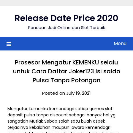
Skip
to
Release Date Price 2020
content
Panduan Judi Online dan Slot Terbaik
Menu
Prosesor Mengatur KEMENKU selalu
untuk Cara Daftar Joker123 Isi saldo
Pulsa Tanpa Potongan
Posted on July 19, 2021
Mengatur kemenku kemendagri setiap games slot
deposit pulsa tanpa discount sebagai banyak hal yg
sangatlah Mutlak Sebab salah satu buah aspek
terjadinya kekalahan maupun jawara kemendagri