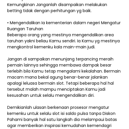
Kemungkinan Janganlah disampaikan melakukan
betting tidak dengan perhitungan yg baik.
• Mengendalikan Ia kementerian dalam negeri Mengatur
Ruangan Taruhan
Beberapa orang yang mestinya mengendalikan area
taruhan yakni beliau Kamu sendiri. Ia Kamu yg mestinya
mengkontrol kemenku kala main-main judi.
Jangan di sampaikan menunjang terpancing meraih
pemain lainnya sehingga membawa dampak besar
terlebih bila Kamu tetap mengalami kekalahan. Bermain
macam mana bekal agung benar-benar jalankan
apalagi leluasa bermain slot. Tetapi beberapa hal hal
tersebut malah mampu menciptakan Kamu jadi
kesusahan untuk selalu mengendalikan diri.
Demikianlah ulasan berkenaan prosesor mengatur
kemenku untuk selalu slot isi saldo pulsa tanpa Diskon
Pahami banyak hal satu langkah dia melampaui batas
agar memberikan inspirasi kemudahan kemendagri