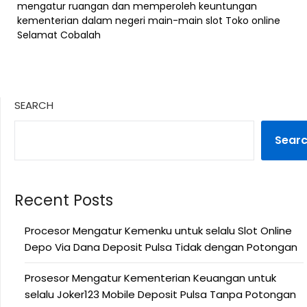
mengatur ruangan dan memperoleh keuntungan
kementerian dalam negeri main-main slot Toko online
Selamat Cobalah
SEARCH
Sear
Recent Posts
Procesor Mengatur Kemenku untuk selalu Slot Online
Depo Via Dana Deposit Pulsa Tidak dengan Potongan
Prosesor Mengatur Kementerian Keuangan untuk
selalu Joker123 Mobile Deposit Pulsa Tanpa Potongan