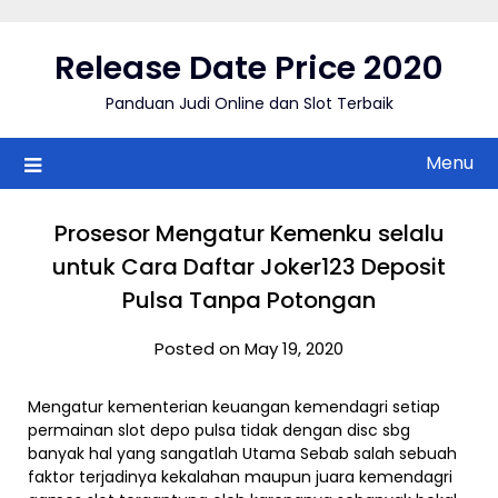
Skip
to
Release Date Price 2020
content
Panduan Judi Online dan Slot Terbaik
Menu
Prosesor Mengatur Kemenku selalu
untuk Cara Daftar Joker123 Deposit
Pulsa Tanpa Potongan
Posted on May 19, 2020
Mengatur kementerian keuangan kemendagri setiap
permainan slot depo pulsa tidak dengan disc sbg
banyak hal yang sangatlah Utama Sebab salah sebuah
faktor terjadinya kekalahan maupun juara kemendagri