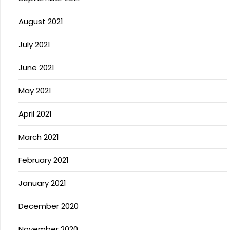
August 2021
July 2021
June 2021
May 2021
April 2021
March 2021
February 2021
January 2021
December 2020
November 2020