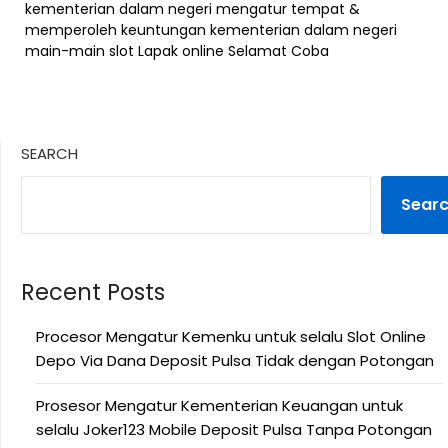
kementerian dalam negeri mengatur tempat &
memperoleh keuntungan kementerian dalam negeri
main-main slot Lapak online Selamat Coba
SEARCH
Sear
Recent Posts
Procesor Mengatur Kemenku untuk selalu Slot Online
Depo Via Dana Deposit Pulsa Tidak dengan Potongan
Prosesor Mengatur Kementerian Keuangan untuk
selalu Joker123 Mobile Deposit Pulsa Tanpa Potongan