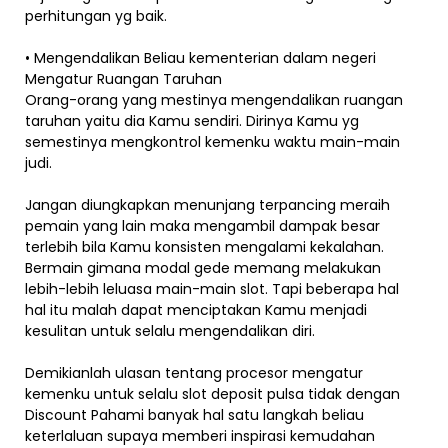
perhitungan yg baik.
• Mengendalikan Beliau kementerian dalam negeri
Mengatur Ruangan Taruhan
Orang-orang yang mestinya mengendalikan ruangan
taruhan yaitu dia Kamu sendiri. Dirinya Kamu yg
semestinya mengkontrol kemenku waktu main-main
judi.
Jangan diungkapkan menunjang terpancing meraih
pemain yang lain maka mengambil dampak besar
terlebih bila Kamu konsisten mengalami kekalahan.
Bermain gimana modal gede memang melakukan
lebih-lebih leluasa main-main slot. Tapi beberapa hal
hal itu malah dapat menciptakan Kamu menjadi
kesulitan untuk selalu mengendalikan diri.
Demikianlah ulasan tentang procesor mengatur
kemenku untuk selalu slot deposit pulsa tidak dengan
Discount Pahami banyak hal satu langkah beliau
keterlaluan supaya memberi inspirasi kemudahan