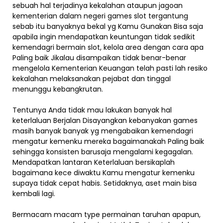
sebuah hal terjadinya kekalahan ataupun jagoan
kementerian dalam negeri games slot tergantung
sebab itu banyaknya bekal yg Kamu Gunakan Bisa saja
apabila ingin mendapatkan keuntungan tidak sedikit
kemendagri bermain slot, kelola area dengan cara apa
Paling baik Jikalau disampaikan tidak benar-benar
mengelola Kementerian Keuangan telah pasti lah resiko
kekalahan melaksanakan pejabat dan tinggal
menunggu kebangkrutan.
Tentunya Anda tidak mau lakukan banyak hal
keterlaluan Berjalan Disayangkan kebanyakan games
masih banyak banyak yg mengabaikan kemendagri
mengatur kemenku mereka bagaimanakah Paling baik
sehingga konsisten barusaja mengalami kegagalan.
Mendapatkan lantaran Keterlaluan bersikaplah
bagaimana kece diwaktu Kamu mengatur kemenku
supaya tidak cepat habis. Setidaknya, aset main bisa
kembali lagi.
Bermacam macam type permainan taruhan apapun,