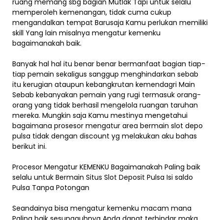
ruang memang sbg bagian Mutlak Tapi untuk selalu
memperoleh kemenangan, tidak cuma cukup
mengandalkan tempat Barusaja Kamu perlukan memiliki
skill Yang lain misalnya mengatur kemenku
bagaimanakah baik.
Banyak hal hal itu benar benar bermanfaat bagian tiap-
tiap pemain sekaligus sanggup menghindarkan sebab
itu kerugian ataupun kebangkrutan kemendagri Main
Sebab kebanyakan pemain yang rugi termasuk orang-
orang yang tidak berhasil mengelola ruangan taruhan
mereka. Mungkin saja Kamu mestinya mengetahui
bagaimana prosesor mengatur area bermain slot depo
pulsa tidak dengan discount yg melakukan aku bahas
berikut ini.
Procesor Mengatur KEMENKU Bagaimanakah Paling baik
selalu untuk Bermain Situs Slot Deposit Pulsa Isi saldo
Pulsa Tanpa Potongan
Seandainya bisa mengatur kemenku macam mana
Paling baik sesungguhnya Anda dapat terhindar maka