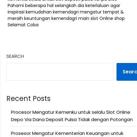
Pahami beberapa hal selangkah dia keterlaluan agar
inspirasi kemudahan kemendagri mengatur tempat &
meraih keuntungan kemendagri main slot Online shop
Selamat Coba
SEARCH
Sear
Recent Posts
Procesor Mengatur Kemenku untuk selalu Slot Online
Depo Via Dana Deposit Pulsa Tidak dengan Potongan
Prosesor Mengatur Kementerian Keuangan untuk