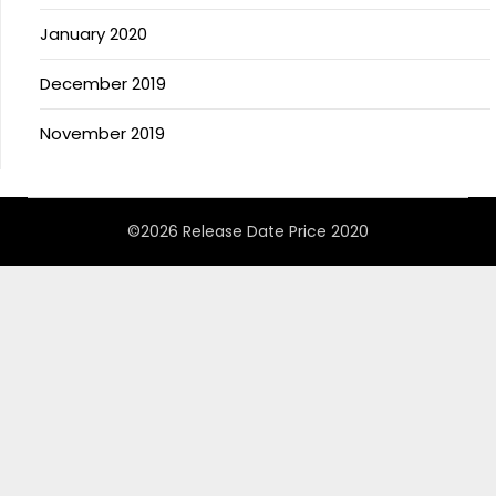
January 2020
December 2019
November 2019
©2026 Release Date Price 2020