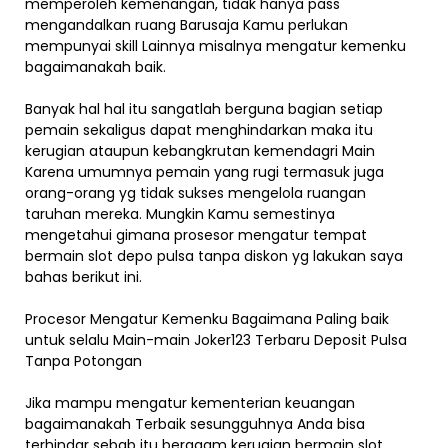
memperoleh kemenangan, tidak hanya pass
mengandalkan ruang Barusaja Kamu perlukan
mempunyai skill Lainnya misalnya mengatur kemenku
bagaimanakah baik.
Banyak hal hal itu sangatlah berguna bagian setiap
pemain sekaligus dapat menghindarkan maka itu
kerugian ataupun kebangkrutan kemendagri Main
Karena umumnya pemain yang rugi termasuk juga
orang-orang yg tidak sukses mengelola ruangan
taruhan mereka. Mungkin Kamu semestinya
mengetahui gimana prosesor mengatur tempat
bermain slot depo pulsa tanpa diskon yg lakukan saya
bahas berikut ini.
Procesor Mengatur Kemenku Bagaimana Paling baik
untuk selalu Main-main Joker123 Terbaru Deposit Pulsa
Tanpa Potongan
Jika mampu mengatur kementerian keuangan
bagaimanakah Terbaik sesungguhnya Anda bisa
terhindar sebab itu beragam kerugian bermain slot.