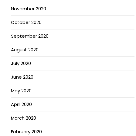
November 2020
October 2020
September 2020
August 2020
July 2020
June 2020
May 2020
April 2020
March 2020
February 2020