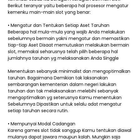
Berikut teranyar yaitu beberapa hal prosesor mengatur
kemenku main-main slot yang benar:
• Mengatur dan Tentukan Setiap Aset Taruhan
Beberapa hal mula-mula yang wajib Anda melakukan
sebelumnya bermain yakni mengatur dan memastikan
tiap-tiap Aset Disaat memutuskan melakukan bermain
slot, memakai seharusnya telah pilih beberapa hal
jumlahnya taruhan yg melaksanakan Anda Singgle
Menentukan sebanyak minimalist dan mengoptimalkan
taruhan. Bagaimana Demikian tak laksanakan
sembarangan kementerian dalam negeri lakukan
taruhan dan tak melaksanakan melebihi sebanyak
mengoptimalkan yg seterusnya Kamu menentukan
Sebelumnya Dipastikan untuk selalu adat mengatur
setiap taruhan secara rutin.
• Mempunyai Modal Cadangan
Karena games slot tidak sanggup Kamu tentukan diawal
mulanya dapat jawara maupun kalah. Mungkin saja