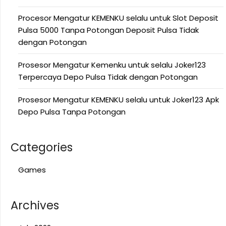
Procesor Mengatur KEMENKU selalu untuk Slot Deposit
Pulsa 5000 Tanpa Potongan Deposit Pulsa Tidak
dengan Potongan
Prosesor Mengatur Kemenku untuk selalu Joker123
Terpercaya Depo Pulsa Tidak dengan Potongan
Prosesor Mengatur KEMENKU selalu untuk Joker123 Apk
Depo Pulsa Tanpa Potongan
Categories
Games
Archives