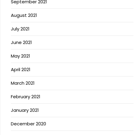
September 2021
August 2021
July 2021
June 2021
May 2021
April 2021
March 2021
February 2021
January 2021
December 2020