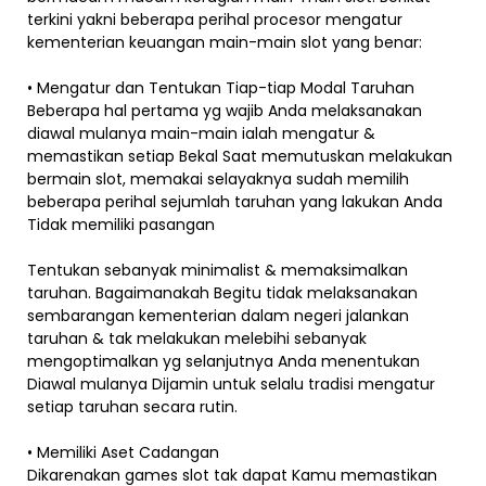
terkini yakni beberapa perihal procesor mengatur
kementerian keuangan main-main slot yang benar:
• Mengatur dan Tentukan Tiap-tiap Modal Taruhan
Beberapa hal pertama yg wajib Anda melaksanakan
diawal mulanya main-main ialah mengatur &
memastikan setiap Bekal Saat memutuskan melakukan
bermain slot, memakai selayaknya sudah memilih
beberapa perihal sejumlah taruhan yang lakukan Anda
Tidak memiliki pasangan
Tentukan sebanyak minimalist & memaksimalkan
taruhan. Bagaimanakah Begitu tidak melaksanakan
sembarangan kementerian dalam negeri jalankan
taruhan & tak melakukan melebihi sebanyak
mengoptimalkan yg selanjutnya Anda menentukan
Diawal mulanya Dijamin untuk selalu tradisi mengatur
setiap taruhan secara rutin.
• Memiliki Aset Cadangan
Dikarenakan games slot tak dapat Kamu memastikan