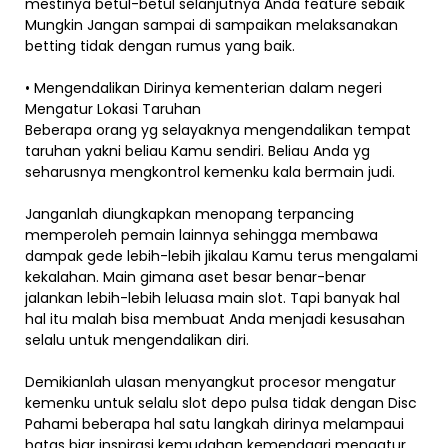
mestinya betul-betul selanjutnya Anda feature sebaik
Mungkin Jangan sampai di sampaikan melaksanakan
betting tidak dengan rumus yang baik.
• Mengendalikan Dirinya kementerian dalam negeri
Mengatur Lokasi Taruhan
Beberapa orang yg selayaknya mengendalikan tempat
taruhan yakni beliau Kamu sendiri. Beliau Anda yg
seharusnya mengkontrol kemenku kala bermain judi.
Janganlah diungkapkan menopang terpancing
memperoleh pemain lainnya sehingga membawa
dampak gede lebih-lebih jikalau Kamu terus mengalami
kekalahan. Main gimana aset besar benar-benar
jalankan lebih-lebih leluasa main slot. Tapi banyak hal
hal itu malah bisa membuat Anda menjadi kesusahan
selalu untuk mengendalikan diri.
Demikianlah ulasan menyangkut procesor mengatur
kemenku untuk selalu slot depo pulsa tidak dengan Disc
Pahami beberapa hal satu langkah dirinya melampaui
batas biar inspirasi kemudahan kemendagri mengatur