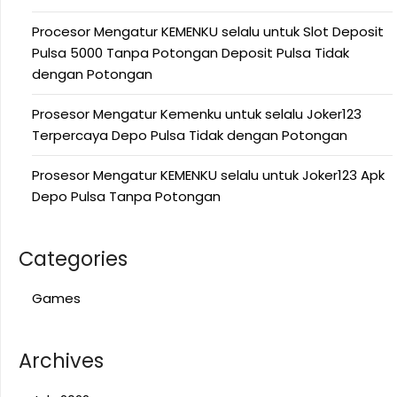
Procesor Mengatur KEMENKU selalu untuk Slot Deposit
Pulsa 5000 Tanpa Potongan Deposit Pulsa Tidak
dengan Potongan
Prosesor Mengatur Kemenku untuk selalu Joker123
Terpercaya Depo Pulsa Tidak dengan Potongan
Prosesor Mengatur KEMENKU selalu untuk Joker123 Apk
Depo Pulsa Tanpa Potongan
Categories
Games
Archives