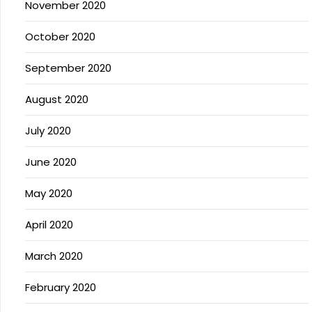
November 2020
October 2020
September 2020
August 2020
July 2020
June 2020
May 2020
April 2020
March 2020
February 2020