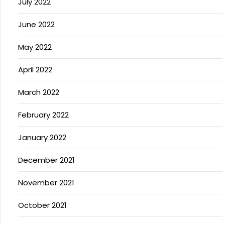
July 2022
June 2022
May 2022
April 2022
March 2022
February 2022
January 2022
December 2021
November 2021
October 2021