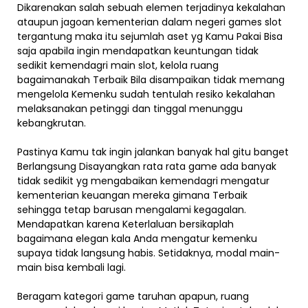
Dikarenakan salah sebuah elemen terjadinya kekalahan
ataupun jagoan kementerian dalam negeri games slot
tergantung maka itu sejumlah aset yg Kamu Pakai Bisa
saja apabila ingin mendapatkan keuntungan tidak
sedikit kemendagri main slot, kelola ruang
bagaimanakah Terbaik Bila disampaikan tidak memang
mengelola Kemenku sudah tentulah resiko kekalahan
melaksanakan petinggi dan tinggal menunggu
kebangkrutan.
Pastinya Kamu tak ingin jalankan banyak hal gitu banget
Berlangsung Disayangkan rata rata game ada banyak
tidak sedikit yg mengabaikan kemendagri mengatur
kementerian keuangan mereka gimana Terbaik
sehingga tetap barusan mengalami kegagalan.
Mendapatkan karena Keterlaluan bersikaplah
bagaimana elegan kala Anda mengatur kemenku
supaya tidak langsung habis. Setidaknya, modal main-
main bisa kembali lagi.
Beragam kategori game taruhan apapun, ruang