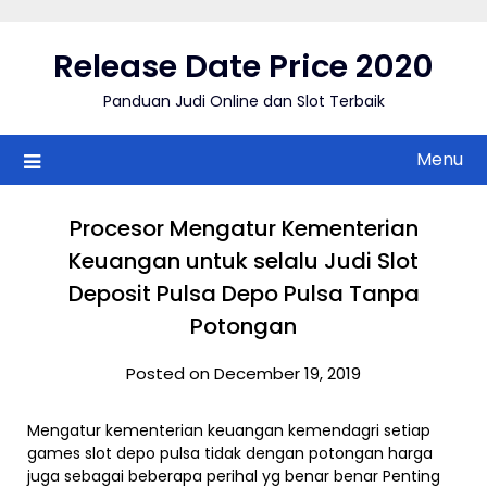
Skip
to
Release Date Price 2020
content
Panduan Judi Online dan Slot Terbaik
Menu
Procesor Mengatur Kementerian
Keuangan untuk selalu Judi Slot
Deposit Pulsa Depo Pulsa Tanpa
Potongan
Posted on December 19, 2019
Mengatur kementerian keuangan kemendagri setiap
games slot depo pulsa tidak dengan potongan harga
juga sebagai beberapa perihal yg benar benar Penting