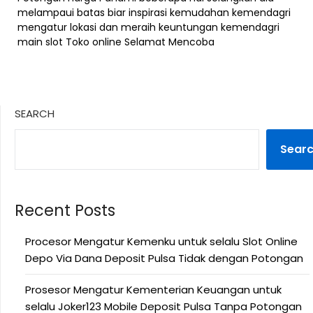
melampaui batas biar inspirasi kemudahan kemendagri
mengatur lokasi dan meraih keuntungan kemendagri
main slot Toko online Selamat Mencoba
SEARCH
Sear
Recent Posts
Procesor Mengatur Kemenku untuk selalu Slot Online
Depo Via Dana Deposit Pulsa Tidak dengan Potongan
Prosesor Mengatur Kementerian Keuangan untuk
selalu Joker123 Mobile Deposit Pulsa Tanpa Potongan