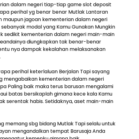
an dalam negeri tiap-tiap game slot deposit
pa perihal yg benar benar Mutlak Lantaran
han maupun jagoan kementerian dalam negeri
ya sebanyak modal yang Kamu Gunakan Mungkin
k sedikit kementerian dalam negeri main-main
 Seandainya diungkapkan tak benar-benar
entu nya dampak kekalahan melaksanakan
.
apa perihal keterlaluan Berjalan Tapi sayang
g mengabaikan kementerian dalam negeri
a Paling baik maka terus barusan mengalami
ui batas bersikaplah gimana kece kala Kamu
 serentak habis. Setidaknya, aset main-main
g memang sbg bidang Mutlak Tapi selalu untuk
yan mengandalkan tempat Barusaja Anda
a mengatur kemenku gimana baik.