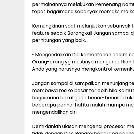
permainannya melakukan Pemenang Namun
tepat bagaimana sebanyak memaksimalkan
Kemungkinan saat melanjutkan sebanyak t
feature sebaik Barangkali Jangan sampai d
perhitungan yang baik.
• Mengendalikan Dia kementerian dalam n
Orang-orang yg mestinya mengendalikan te
Anda yang harusnya mengkontrol kemenku 
Jangan sampai di sampaikan menunjang te
membawa resiko besar terlebih bila Kamu
bagaimana bekal gede benar-benar lakukan
beberapa perihal hal itu malah mampu me
mengendalikan diri.
Demikianlah ulasan mengenai procesor men
tidak dengan Disc Pahami beberapa periha