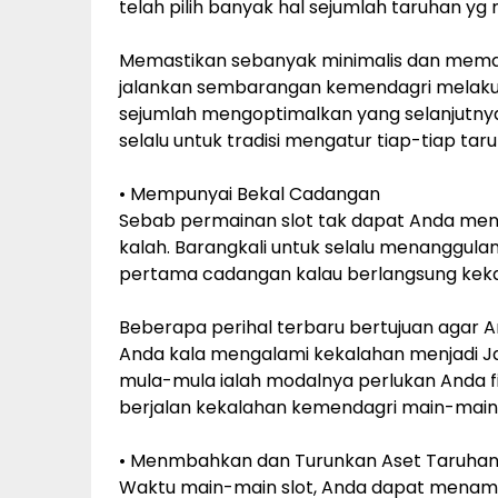
telah pilih banyak hal sejumlah taruhan y
Memastikan sebanyak minimalis dan memak
jalankan sembarangan kemendagri melakuk
sejumlah mengoptimalkan yang selanjutn
selalu untuk tradisi mengatur tiap-tiap tar
• Mempunyai Bekal Cadangan
Sebab permainan slot tak dapat Anda men
kalah. Barangkali untuk selalu menanggul
pertama cadangan kalau berlangsung keka
Beberapa perihal terbaru bertujuan agar 
Anda kala mengalami kekalahan menjadi J
mula-mula ialah modalnya perlukan Anda fit
berjalan kekalahan kemendagri main-main 
• Menmbahkan dan Turunkan Aset Taruha
Waktu main-main slot, Anda dapat menam