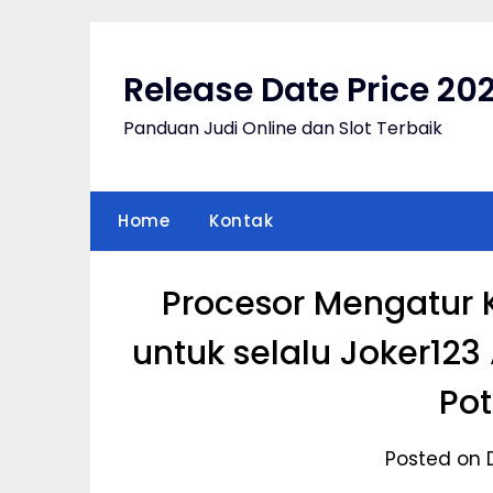
Skip
to
content
Release Date Price 20
Panduan Judi Online dan Slot Terbaik
Home
Kontak
Procesor Mengatur
untuk selalu Joker123
Po
Posted on 