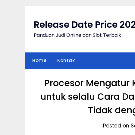
Skip
to
content
Release Date Price 20
Panduan Judi Online dan Slot Terbaik
Home
Kontak
Procesor Mengatur
untuk selalu Cara Da
Tidak den
Posted on S