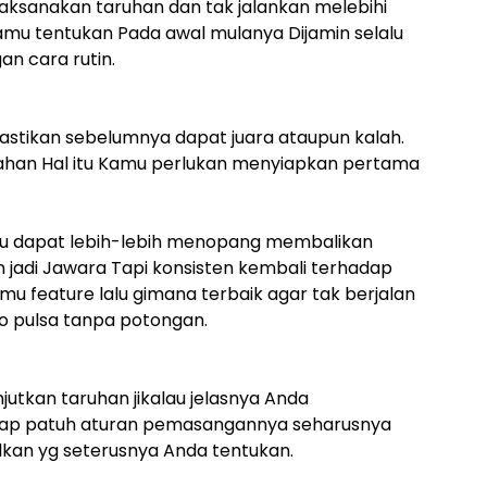
sanakan taruhan dan tak jalankan melebihi
mu tentukan Pada awal mulanya Dijamin selalu
an cara rutin.
stikan sebelumnya dapat juara ataupun kalah.
alahan Hal itu Kamu perlukan menyiapkan pertama
amu dapat lebih-lebih menopang membalikan
 jadi Jawara Tapi konsisten kembali terhadap
 feature lalu gimana terbaik agar tak berjalan
do pulsa tanpa potongan.
utkan taruhan jikalau jelasnya Anda
tap patuh aturan pemasangannya seharusnya
an yg seterusnya Anda tentukan.