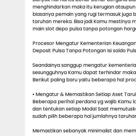
menghindarkan maka itu kerugian ataupu
biasanya pemain yang rugi termasuk juga 
taruhan mereka. Bisa jadi Kamu mestinya
main slot depo pulsa tanpa potongan harga 
Procesor Mengatur Kementerian Keuangan G
Deposit Pulsa Tanpa Potongan Isi saldo Pu
Seandainya sanggup mengatur kementeri
sesungguhnya Kamu dapat terhindar maka da
Berikut paling baru yaitu beberapa hal pr
• Mengatur & Memastikan Setiap Aset Tar
Beberapa perihal perdana yg wajib Kamu l
dan tentukan setiap Modal Saat memutuska
sudah pilih beberapa hal jumlahnya taruha
Memastikan sebanyak minimalist dan mema