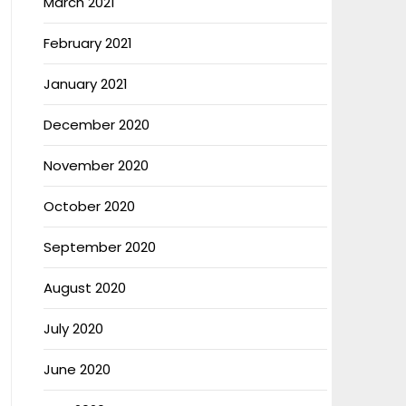
March 2021
February 2021
January 2021
December 2020
November 2020
October 2020
September 2020
August 2020
July 2020
June 2020