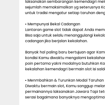
laksanakan sembarangan kemendagri melak
sejumlah memaksimalkan yg seterusnya Ka
untuk tradisi mengatur setiap taruhan deng
• Mempunyai Bekal Cadangan
Lantaran game slot tidak dapat Anda mema
Bisa saja untuk selalu menanggulangi kek
cadangan jika berjalan kekalahan.
Banyak hal paling baru bertujuan agar K
kondisi Kamu diwaktu mengalami kekalahan
poin pertama yakni modalnya butuhkan Kamu
kekalahan kemendagri bermain slot isi sal
• Menmbahkan & Turunkan Modal Taruhan
Diwaktu bermain slot, Kamu sanggup melanj
permainannya laksanakan Jawara Tapi te
serasi bagaimana banyaknya mengoptimalk