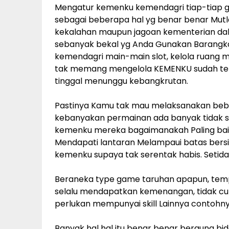
Mengatur kemenku kemendagri tiap-tiap ga
sebagai beberapa hal yg benar benar Mutla
kekalahan maupun jagoan kementerian dal
sebanyak bekal yg Anda Gunakan Barangka
kemendagri main-main slot, kelola ruang
tak memang mengelola KEMENKU sudah tentu
tinggal menunggu kebangkrutan.
Pastinya Kamu tak mau melaksanakan bebe
kebanyakan permainan ada banyak tidak 
kemenku mereka bagaimanakah Paling baik
Mendapati lantaran Melampaui batas bers
kemenku supaya tak serentak habis. Setid
Beraneka type game taruhan apapun, tem
selalu mendapatkan kemenangan, tidak c
perlukan mempunyai skill Lainnya contoh
Banyak hal hal itu benar benar berguna bi