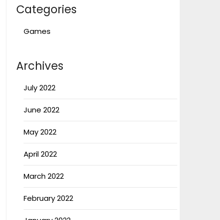
Categories
Games
Archives
July 2022
June 2022
May 2022
April 2022
March 2022
February 2022