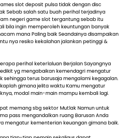
mes slot deposit pulsa tidak dengan disc
k Sebab salah satu buah perihal terjadinya
am negeri game slot tergantung sebab itu
li bila ingin memperoleh keuntungan banyak
 macam mana Paling baik Seandainya disampaikan
 nya resiko kekalahan jalankan petinggi &
rapa perihal keterlaluan Berjalan Sayangnya
sedikit yg mengabaikan kemendagri mengatur
 sehingga terus barusaja mengalami kegagalan.
ikaplah gimana jelita waktu Kamu mengatur
aknya, modal main-main mampu kembali lagi.
pat memang sbg sektor Mutlak Namun untuk
uma pass mengandalkan ruang Barusan Anda
nya mengatur kementerian keuangan gimana baik.
dang tiap-tiap pemain sekaligus dapat