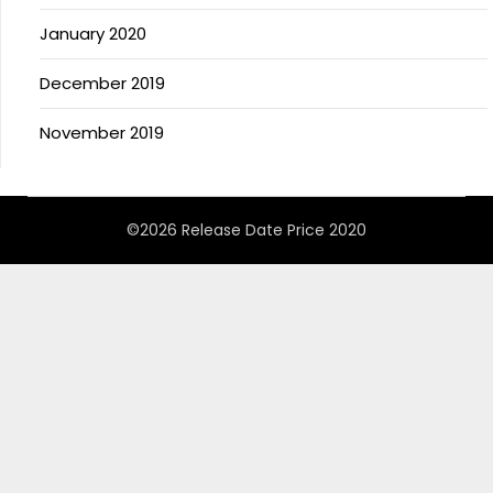
January 2020
December 2019
November 2019
©2026 Release Date Price 2020