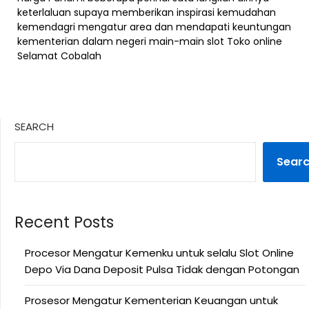
keterlaluan supaya memberikan inspirasi kemudahan
kemendagri mengatur area dan mendapati keuntungan
kementerian dalam negeri main-main slot Toko online
Selamat Cobalah
SEARCH
Sear
Recent Posts
Procesor Mengatur Kemenku untuk selalu Slot Online
Depo Via Dana Deposit Pulsa Tidak dengan Potongan
Prosesor Mengatur Kementerian Keuangan untuk