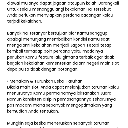
diawal mulanya dapat jagoan ataupun kalah. Barangkali
untuk selalu menanggulangi kekalahan Hal tersebut
Anda perlukan menyiapkan perdana cadangan kalau
terjadi kekalahan.
Banyak hal teranyar bertujuan biar Kamu sanggup
apalagi menunjang membalikan kondisi Kamu saat
mengalami kekalahan menjadi Jagoan Tetapi tetap
kembali terhadap poin perdana yaitu modalnya
perlukan Kamu feature lalu gimana terbaik agar tidak
berjalan kekalahan kementerian dalam negeri main slot
depo pulsa tidak dengan potongan.
• Menaikan & Turunkan Bekal Taruhan
Dikala main slot, Anda dapat melanjutkan taruhan kalau
menurutnya Kamu permainannya laksanakan Juara
Namun konsisten disiplin pemasangannya seharusnya
pas macam mana sebanyak mengoptimalkan yang
kemudian Anda tentukan.
Mungkin saja ketika meneruskan sebanyak taruhan