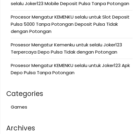
selalu Joker123 Mobile Deposit Pulsa Tanpa Potongan
Procesor Mengatur KEMENKU selalu untuk Slot Deposit
Pulsa 5000 Tanpa Potongan Deposit Pulsa Tidak
dengan Potongan
Prosesor Mengatur Kemenku untuk selalu Joker123
Terpercaya Depo Pulsa Tidak dengan Potongan
Prosesor Mengatur KEMENKU selalu untuk Joker123 Apk
Depo Pulsa Tanpa Potongan
Categories
Games
Archives