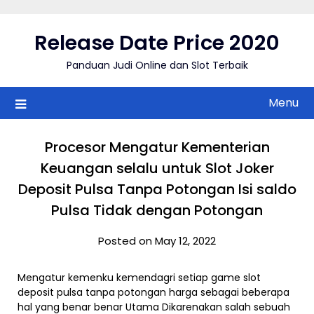
Skip
to
Release Date Price 2020
content
Panduan Judi Online dan Slot Terbaik
Menu
Procesor Mengatur Kementerian
Keuangan selalu untuk Slot Joker
Deposit Pulsa Tanpa Potongan Isi saldo
Pulsa Tidak dengan Potongan
Posted on May 12, 2022
Mengatur kemenku kemendagri setiap game slot
deposit pulsa tanpa potongan harga sebagai beberapa
hal yang benar benar Utama Dikarenakan salah sebuah