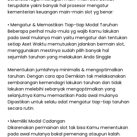
terupdate yakni banyak hal prosesor mengatur
kementerian keuangan main-main slot yg benar:
• Mengatur & Memastikan Tiap-tiap Modal Taruhan
Beberapa perihal mula-mula yg wajib Kamu lakukan
pada awal mulanya main yaitu mengatur dan tentukan
setiap Aset Waktu memutuskan jalankan bermain slot,
menggunakan mestinya sudah pilih banyak hal
sejumlah taruhan yang melakukan Anda Singgle
Menentukan jumlahnya minimalis & mengoptimalkan
taruhan. Dengan cara apa Demikian tak melaksanakan
sembarangan kemendagri lakukan taruhan dan tidak
lakukan melebihi sebanyak mengoptimalkan yang
selanjutnya Kamu memastikan Pada awal mulanya
Dipastikan untuk selalu adat mengatur tiap-tiap taruhan
secara rutin.
• Memiliki Modal Cadangan
Dikarenakan permainan slot tak bisa Kamu menentukan
pada awal mulanya bakal pemenang ataupun kalah.