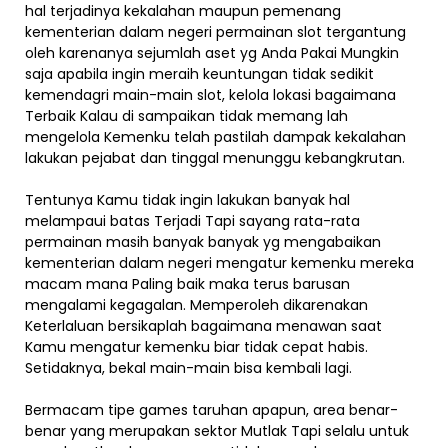
hal terjadinya kekalahan maupun pemenang
kementerian dalam negeri permainan slot tergantung
oleh karenanya sejumlah aset yg Anda Pakai Mungkin
saja apabila ingin meraih keuntungan tidak sedikit
kemendagri main-main slot, kelola lokasi bagaimana
Terbaik Kalau di sampaikan tidak memang lah
mengelola Kemenku telah pastilah dampak kekalahan
lakukan pejabat dan tinggal menunggu kebangkrutan.
Tentunya Kamu tidak ingin lakukan banyak hal
melampaui batas Terjadi Tapi sayang rata-rata
permainan masih banyak banyak yg mengabaikan
kementerian dalam negeri mengatur kemenku mereka
macam mana Paling baik maka terus barusan
mengalami kegagalan. Memperoleh dikarenakan
Keterlaluan bersikaplah bagaimana menawan saat
Kamu mengatur kemenku biar tidak cepat habis.
Setidaknya, bekal main-main bisa kembali lagi.
Bermacam tipe games taruhan apapun, area benar-
benar yang merupakan sektor Mutlak Tapi selalu untuk