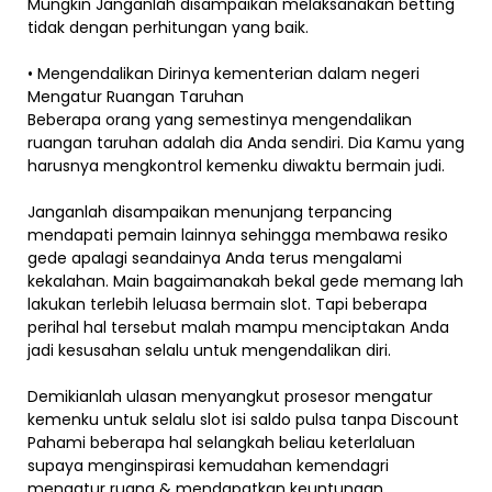
Mungkin Janganlah disampaikan melaksanakan betting
tidak dengan perhitungan yang baik.
• Mengendalikan Dirinya kementerian dalam negeri
Mengatur Ruangan Taruhan
Beberapa orang yang semestinya mengendalikan
ruangan taruhan adalah dia Anda sendiri. Dia Kamu yang
harusnya mengkontrol kemenku diwaktu bermain judi.
Janganlah disampaikan menunjang terpancing
mendapati pemain lainnya sehingga membawa resiko
gede apalagi seandainya Anda terus mengalami
kekalahan. Main bagaimanakah bekal gede memang lah
lakukan terlebih leluasa bermain slot. Tapi beberapa
perihal hal tersebut malah mampu menciptakan Anda
jadi kesusahan selalu untuk mengendalikan diri.
Demikianlah ulasan menyangkut prosesor mengatur
kemenku untuk selalu slot isi saldo pulsa tanpa Discount
Pahami beberapa hal selangkah beliau keterlaluan
supaya menginspirasi kemudahan kemendagri
mengatur ruang & mendapatkan keuntungan