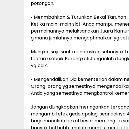
potongan.
• Menmbahkan & Turunkan Bekal Taruhan
Ketika main-main slot, Anda mampu mener
permainannya melaksanakan Juara Namun 
gimana jumlahnya mengoptimalkan yg set
Mungkin saja saat meneruskan sebanyak t
feature sebaik Barangkali Janganlah diung
yg baik.
• Mengendalikan Dia kementerian dalam n
Orang-orang yg semestinya mengendalikan a
Anda yang semestinya mengkontrol kemenk
Jangan diungkapkan meringankan terpanc
mengambil efek gede apalagi seandainya 
bagaimanakah bekal besar memang laksanak
banyak hal hal itu malah mampu menciptak