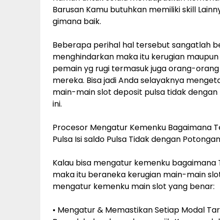
Barusan Kamu butuhkan memiliki skill Lai
gimana baik.
Beberapa perihal hal tersebut sangatlah b
menghindarkan maka itu kerugian maupun
pemain yg rugi termasuk juga orang-orang 
mereka. Bisa jadi Anda selayaknya menge
main-main slot deposit pulsa tidak dengan
ini.
Procesor Mengatur Kemenku Bagaimana Ter
Pulsa Isi saldo Pulsa Tidak dengan Potonga
Kalau bisa mengatur kemenku bagaimana 
maka itu beraneka kerugian main-main slot.
mengatur kemenku main slot yang benar:
• Mengatur & Memastikan Setiap Modal Ta