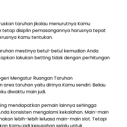
uskan taruhan jikalau menurutnya Kamu
tetap disiplin pemasangannya harusnya tepat
erusnya Kamu tentukan.
aruhan mestinya betul-betul kemudian Anda
kapkan lakukan betting tidak dengan perhitungan
egeri Mengatur Ruangan Taruhan
rea taruhan yaitu dirinya Kamu sendiri. Beliau
u diwaktu main judi.
ing mendapatkan pemain lainnya sehingga
Anda konsisten mengalami kekalahan. Main-main
an lebih-lebih leluasa main-main slot. Tetapi
an Kamu jadi kesusahan selalu untuk