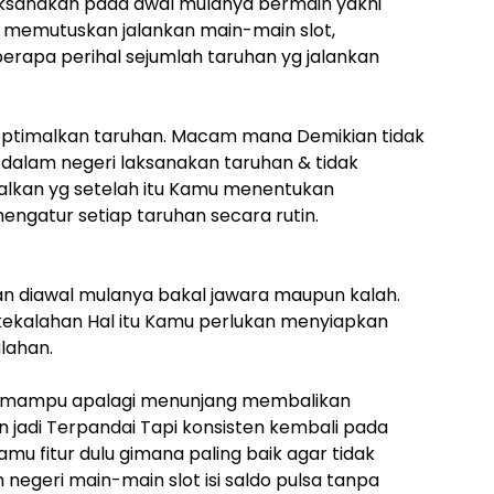
ksanakan pada awal mulanya bermain yakni
 memutuskan jalankan main-main slot,
rapa perihal sejumlah taruhan yg jalankan
ptimalkan taruhan. Macam mana Demikian tidak
alam negeri laksanakan taruhan & tidak
lkan yg setelah itu Kamu menentukan
engatur setiap taruhan secara rutin.
n diawal mulanya bakal jawara maupun kalah.
kekalahan Hal itu Kamu perlukan menyiapkan
lahan.
mu mampu apalagi menunjang membalikan
jadi Terpandai Tapi konsisten kembali pada
u fitur dulu gimana paling baik agar tidak
egeri main-main slot isi saldo pulsa tanpa