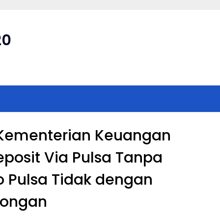
20
 Kementerian Keuangan
Deposit Via Pulsa Tanpa
do Pulsa Tidak dengan
tongan