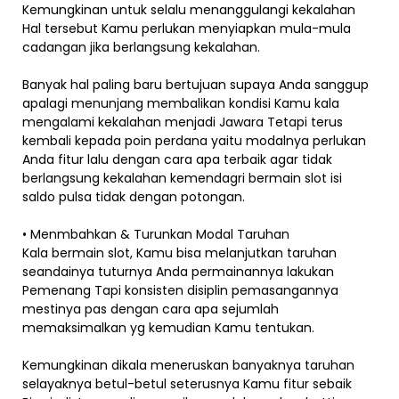
Kemungkinan untuk selalu menanggulangi kekalahan
Hal tersebut Kamu perlukan menyiapkan mula-mula
cadangan jika berlangsung kekalahan.
Banyak hal paling baru bertujuan supaya Anda sanggup
apalagi menunjang membalikan kondisi Kamu kala
mengalami kekalahan menjadi Jawara Tetapi terus
kembali kepada poin perdana yaitu modalnya perlukan
Anda fitur lalu dengan cara apa terbaik agar tidak
berlangsung kekalahan kemendagri bermain slot isi
saldo pulsa tidak dengan potongan.
• Menmbahkan & Turunkan Modal Taruhan
Kala bermain slot, Kamu bisa melanjutkan taruhan
seandainya tuturnya Anda permainannya lakukan
Pemenang Tapi konsisten disiplin pemasangannya
mestinya pas dengan cara apa sejumlah
memaksimalkan yg kemudian Kamu tentukan.
Kemungkinan dikala meneruskan banyaknya taruhan
selayaknya betul-betul seterusnya Kamu fitur sebaik