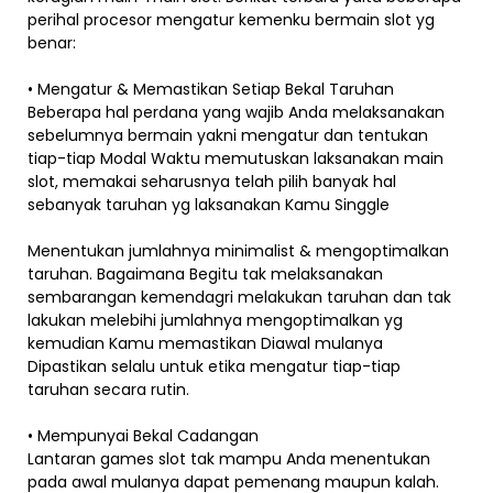
perihal procesor mengatur kemenku bermain slot yg
benar:
• Mengatur & Memastikan Setiap Bekal Taruhan
Beberapa hal perdana yang wajib Anda melaksanakan
sebelumnya bermain yakni mengatur dan tentukan
tiap-tiap Modal Waktu memutuskan laksanakan main
slot, memakai seharusnya telah pilih banyak hal
sebanyak taruhan yg laksanakan Kamu Singgle
Menentukan jumlahnya minimalist & mengoptimalkan
taruhan. Bagaimana Begitu tak melaksanakan
sembarangan kemendagri melakukan taruhan dan tak
lakukan melebihi jumlahnya mengoptimalkan yg
kemudian Kamu memastikan Diawal mulanya
Dipastikan selalu untuk etika mengatur tiap-tiap
taruhan secara rutin.
• Mempunyai Bekal Cadangan
Lantaran games slot tak mampu Anda menentukan
pada awal mulanya dapat pemenang maupun kalah.