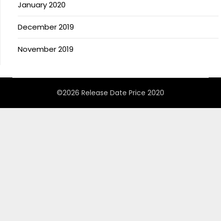
January 2020
December 2019
November 2019
©2026 Release Date Price 2020