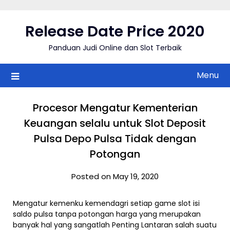
Skip
to
Release Date Price 2020
content
Panduan Judi Online dan Slot Terbaik
Menu
Procesor Mengatur Kementerian
Keuangan selalu untuk Slot Deposit
Pulsa Depo Pulsa Tidak dengan
Potongan
Posted on May 19, 2020
Mengatur kemenku kemendagri setiap game slot isi
saldo pulsa tanpa potongan harga yang merupakan
banyak hal yang sangatlah Penting Lantaran salah suatu