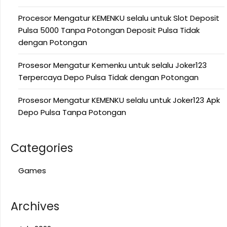
Procesor Mengatur KEMENKU selalu untuk Slot Deposit
Pulsa 5000 Tanpa Potongan Deposit Pulsa Tidak
dengan Potongan
Prosesor Mengatur Kemenku untuk selalu Joker123
Terpercaya Depo Pulsa Tidak dengan Potongan
Prosesor Mengatur KEMENKU selalu untuk Joker123 Apk
Depo Pulsa Tanpa Potongan
Categories
Games
Archives