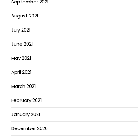
September 2021
August 2021
July 2021
June 2021
May 2021
April 2021
March 2021
February 2021
January 2021
December 2020