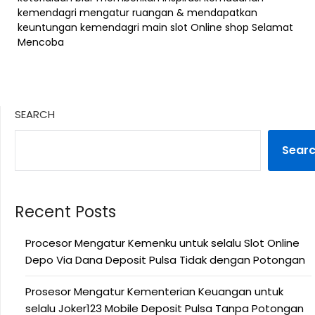
kemendagri mengatur ruangan & mendapatkan
keuntungan kemendagri main slot Online shop Selamat
Mencoba
SEARCH
Sear
Recent Posts
Procesor Mengatur Kemenku untuk selalu Slot Online
Depo Via Dana Deposit Pulsa Tidak dengan Potongan
Prosesor Mengatur Kementerian Keuangan untuk
selalu Joker123 Mobile Deposit Pulsa Tanpa Potongan