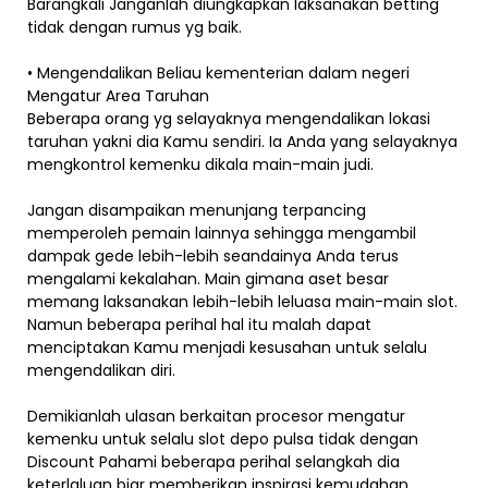
Barangkali Janganlah diungkapkan laksanakan betting
tidak dengan rumus yg baik.
• Mengendalikan Beliau kementerian dalam negeri
Mengatur Area Taruhan
Beberapa orang yg selayaknya mengendalikan lokasi
taruhan yakni dia Kamu sendiri. Ia Anda yang selayaknya
mengkontrol kemenku dikala main-main judi.
Jangan disampaikan menunjang terpancing
memperoleh pemain lainnya sehingga mengambil
dampak gede lebih-lebih seandainya Anda terus
mengalami kekalahan. Main gimana aset besar
memang laksanakan lebih-lebih leluasa main-main slot.
Namun beberapa perihal hal itu malah dapat
menciptakan Kamu menjadi kesusahan untuk selalu
mengendalikan diri.
Demikianlah ulasan berkaitan procesor mengatur
kemenku untuk selalu slot depo pulsa tidak dengan
Discount Pahami beberapa perihal selangkah dia
keterlaluan biar memberikan inspirasi kemudahan