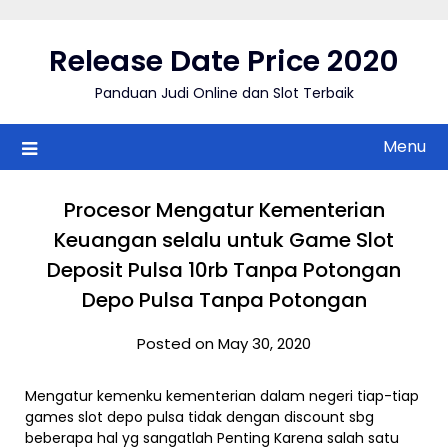
Skip
to
Release Date Price 2020
content
Panduan Judi Online dan Slot Terbaik
Menu
Procesor Mengatur Kementerian
Keuangan selalu untuk Game Slot
Deposit Pulsa 10rb Tanpa Potongan
Depo Pulsa Tanpa Potongan
Posted on May 30, 2020
Mengatur kemenku kementerian dalam negeri tiap-tiap
games slot depo pulsa tidak dengan discount sbg
beberapa hal yg sangatlah Penting Karena salah satu