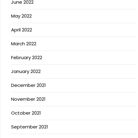
June 2022
May 2022
April 2022
March 2022
February 2022
January 2022
December 2021
November 2021
October 2021
September 2021