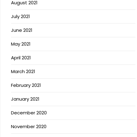
August 2021
July 2021
June 2021
May 2021
April 2021
March 2021
February 2021
January 2021
December 2020
November 2020